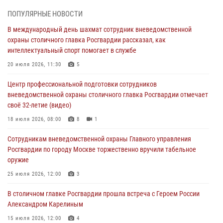
на охранника торгового центра (видео)
ПОПУЛЯРНЫЕ НОВОСТИ
04 августа 2026, 08:00
1
В международный день шахмат сотрудник вневедомственной
охраны столичного главка Росгвардии рассказал, как
На востоке Москвы сотрудники Росгвардии задержали мужчину,
интеллектуальный спорт помогает в службе
находящегося в федеральном розыске (видео)
20 июля 2026, 11:30
5
03 августа 2026, 12:00
1
Центр профессиональной подготовки сотрудников
Московские росгвардейцы пришли на помощь семье, у которой
вневедомственной охраны столичного главка Росгвардии отмечает
сломался автомобиль на проезжей части (Видео)
своё 32-летие (видео)
02 августа 2026, 10:00
1
18 июля 2026, 08:00
8
1
Столичные росгвардейцы почтили память российских воинов,
Сотрудникам вневедомственной охраны Главного управления
погибших в Первой мировой войне
Росгвардии по городу Москве торжественно вручили табельное
01 августа 2026, 12:00
4
оружие
На Поклонной горе росгвардейцы познакомили школьников из
25 июля 2026, 12:00
3
клуба «Лето Побед» со службой вневедомственной охраны (Видео)
В столичном главке Росгвардии прошла встреча с Героем России
01 августа 2026, 12:00
6
1
Александром Карелиным
15 июля 2026, 12:00
4