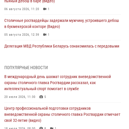
пьяный дебош в баре (видео)
06 августа 2026, 11:20
1
Столичные росгвардейцы задержали мужчину, устроившего дебош
в букмекерской конторе (Видео)
05 августа 2026, 12:39
1
Делегация МВД Республики Беларусь ознакомилась с передовыми
методами работы Росгвардии в Москве (видео)
04 августа 2026, 18:16
5
1
ПОПУЛЯРНЫЕ НОВОСТИ
Сотрудники управления вневедомственной охраны Главного
В международный день шахмат сотрудник вневедомственной
управления Росгвардии по городу Москве заняли первое место в
охраны столичного главка Росгвардии рассказал, как
чемпионате столичного главка ведомства по самбо и боевому
интеллектуальный спорт помогает в службе
самбо (ВИДЕО)
20 июля 2026, 11:30
5
04 августа 2026, 14:00
5
1
Центр профессиональной подготовки сотрудников
В Москве росгвардейцы задержали подозреваемого в нападении
вневедомственной охраны столичного главка Росгвардии отмечает
на охранника торгового центра (видео)
своё 32-летие (видео)
04 августа 2026, 08:00
1
18 июля 2026, 08:00
8
1