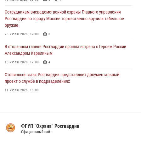
На востоке Москвы сотрудники Росгвардии задержали мужчину,
Сотрудникам вневедомственной охраны Главного управления
находящегося в федеральном розыске (видео)
Росгвардии по городу Москве торжественно вручили табельное
03 августа 2026, 12:00
1
оружие
Московские росгвардейцы пришли на помощь семье, у которой
25 июля 2026, 12:00
3
сломался автомобиль на проезжей части (Видео)
В столичном главке Росгвардии прошла встреча с Героем России
02 августа 2026, 10:00
1
Александром Карелиным
15 июля 2026, 12:00
4
Столичный главк Росгвардии представляет документальный
проект о службе в подразделениях
11 июля 2026, 15:00
В Москве росгвардейцы провели тактико-специальные занятия на
охраняемых объектах
17 июля 2026, 12:00
4
ФГУП "Охрана" Росгвардии
В Управлении вневедомственной охраны Росгвардии подвели итоги
Официальный сайт
служебной деятельности за первое полугодие 2026 года (видео)