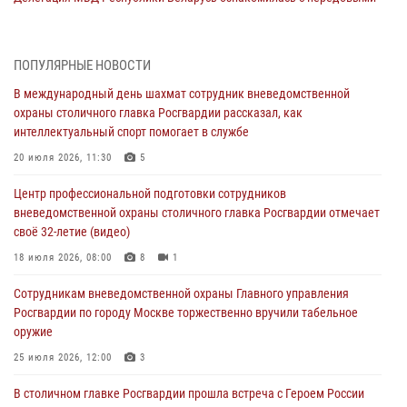
методами работы Росгвардии в Москве (видео)
04 августа 2026, 18:16
5
1
ПОПУЛЯРНЫЕ НОВОСТИ
Сотрудники управления вневедомственной охраны Главного
В международный день шахмат сотрудник вневедомственной
управления Росгвардии по городу Москве заняли первое место в
охраны столичного главка Росгвардии рассказал, как
чемпионате столичного главка ведомства по самбо и боевому
интеллектуальный спорт помогает в службе
самбо (ВИДЕО)
20 июля 2026, 11:30
5
04 августа 2026, 14:00
5
1
Центр профессиональной подготовки сотрудников
В Москве росгвардейцы задержали подозреваемого в нападении
вневедомственной охраны столичного главка Росгвардии отмечает
на охранника торгового центра (видео)
своё 32-летие (видео)
04 августа 2026, 08:00
1
18 июля 2026, 08:00
8
1
На востоке Москвы сотрудники Росгвардии задержали мужчину,
Сотрудникам вневедомственной охраны Главного управления
находящегося в федеральном розыске (видео)
Росгвардии по городу Москве торжественно вручили табельное
03 августа 2026, 12:00
1
оружие
Московские росгвардейцы пришли на помощь семье, у которой
25 июля 2026, 12:00
3
сломался автомобиль на проезжей части (Видео)
В столичном главке Росгвардии прошла встреча с Героем России
02 августа 2026, 10:00
1