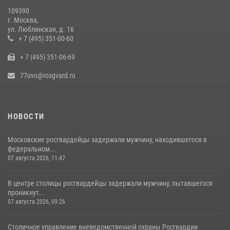
общественного порядка (видео)
109390
14 июля 2026, 08:00
1
г. Москва,
ул. Люблинская, д. 16
В Москве сотрудники Росгвардии оказали помощь девушке,
+ 7 (495) 351-00-60
потерявшей сознание на улице (видео)
+ 7 (495) 351-06-69
17 июля 2026, 14:00
1
77uvo@rosgvard.ru
НОВОСТИ
Московские росгвардейцы задержали мужчину, находившегося в
федеральном...
07 августа 2026, 11:47
В центре столицы росгвардейцы задержали мужчину, пытавшегося
проникнут...
07 августа 2026, 09:26
Столичное управление вневедомственной охраны Росгвардии