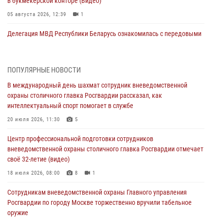
в букмекерской конторе (Видео)
05 августа 2026, 12:39
1
Делегация МВД Республики Беларусь ознакомилась с передовыми
методами работы Росгвардии в Москве (видео)
04 августа 2026, 18:16
5
1
ПОПУЛЯРНЫЕ НОВОСТИ
Сотрудники управления вневедомственной охраны Главного
В международный день шахмат сотрудник вневедомственной
управления Росгвардии по городу Москве заняли первое место в
охраны столичного главка Росгвардии рассказал, как
чемпионате столичного главка ведомства по самбо и боевому
интеллектуальный спорт помогает в службе
самбо (ВИДЕО)
20 июля 2026, 11:30
5
04 августа 2026, 14:00
5
1
Центр профессиональной подготовки сотрудников
В Москве росгвардейцы задержали подозреваемого в нападении
вневедомственной охраны столичного главка Росгвардии отмечает
на охранника торгового центра (видео)
своё 32-летие (видео)
04 августа 2026, 08:00
1
18 июля 2026, 08:00
8
1
На востоке Москвы сотрудники Росгвардии задержали мужчину,
Сотрудникам вневедомственной охраны Главного управления
находящегося в федеральном розыске (видео)
Росгвардии по городу Москве торжественно вручили табельное
03 августа 2026, 12:00
1
оружие