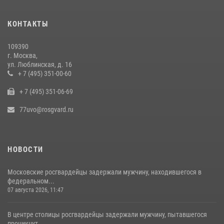
15 июля 2026, 10:00
1
КОНТАКТЫ
В центре столицы сотрудники Росгвардии задержали нарушителей
общественного порядка (видео)
109390
14 июля 2026, 08:00
1
г. Москва,
ул. Люблинская, д. 16
В Москве сотрудники Росгвардии оказали помощь девушке,
+ 7 (495) 351-00-60
потерявшей сознание на улице (видео)
+ 7 (495) 351-06-69
17 июля 2026, 14:00
1
77uvo@rosgvard.ru
НОВОСТИ
Московские росгвардейцы задержали мужчину, находившегося в
федеральном...
07 августа 2026, 11:47
В центре столицы росгвардейцы задержали мужчину, пытавшегося
проникнут...