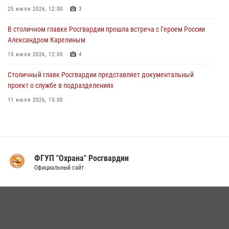
Московские росгвардейцы пришли на помощь семье, у которой
25 июля 2026, 12:00
3
сломался автомобиль на проезжей части (Видео)
В столичном главке Росгвардии прошла встреча с Героем России
02 августа 2026, 10:00
1
Александром Карелиным
15 июля 2026, 12:00
4
Столичный главк Росгвардии представляет документальный
проект о службе в подразделениях
11 июля 2026, 15:00
В Москве росгвардейцы провели тактико-специальные занятия на
охраняемых объектах
17 июля 2026, 12:00
4
ФГУП "Охрана" Росгвардии
В Управлении вневедомственной охраны Росгвардии подвели итоги
Официальный сайт
служебной деятельности за первое полугодие 2026 года (видео)
16 июля 2026, 13:00
6
1
Столичные росгвардейцы задержали мужчину с крупной партией
наркотиков (видео)