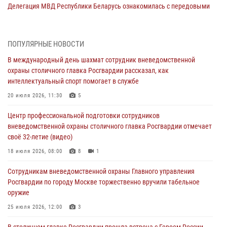
Делегация МВД Республики Беларусь ознакомилась с передовыми
методами работы Росгвардии в Москве (видео)
04 августа 2026, 18:16
5
1
ПОПУЛЯРНЫЕ НОВОСТИ
Сотрудники управления вневедомственной охраны Главного
В международный день шахмат сотрудник вневедомственной
управления Росгвардии по городу Москве заняли первое место в
охраны столичного главка Росгвардии рассказал, как
чемпионате столичного главка ведомства по самбо и боевому
интеллектуальный спорт помогает в службе
самбо (ВИДЕО)
20 июля 2026, 11:30
5
04 августа 2026, 14:00
5
1
Центр профессиональной подготовки сотрудников
В Москве росгвардейцы задержали подозреваемого в нападении
вневедомственной охраны столичного главка Росгвардии отмечает
на охранника торгового центра (видео)
своё 32-летие (видео)
04 августа 2026, 08:00
1
18 июля 2026, 08:00
8
1
На востоке Москвы сотрудники Росгвардии задержали мужчину,
Сотрудникам вневедомственной охраны Главного управления
находящегося в федеральном розыске (видео)
Росгвардии по городу Москве торжественно вручили табельное
03 августа 2026, 12:00
1
оружие
Московские росгвардейцы пришли на помощь семье, у которой
25 июля 2026, 12:00
3
сломался автомобиль на проезжей части (Видео)