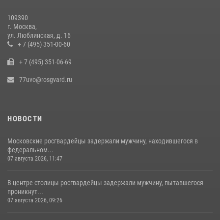
наркотиков (видео)
109390
15 июля 2026, 10:00
1
г. Москва,
ул. Люблинская, д. 16
В Москве сотрудники Росгвардии оказали помощь девушке,
+ 7 (495) 351-00-60
потерявшей сознание на улице (видео)
+ 7 (495) 351-06-69
17 июля 2026, 14:00
1
77uvo@rosgvard.ru
НОВОСТИ
Московские росгвардейцы задержали мужчину, находившегося в
федеральном...
07 августа 2026, 11:47
В центре столицы росгвардейцы задержали мужчину, пытавшегося
проникнут...
07 августа 2026, 09:26