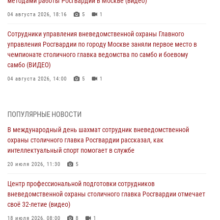
методами работы Росгвардии в Москве (видео)
04 августа 2026, 18:16
5
1
Сотрудники управления вневедомственной охраны Главного
управления Росгвардии по городу Москве заняли первое место в
чемпионате столичного главка ведомства по самбо и боевому
самбо (ВИДЕО)
04 августа 2026, 14:00
5
1
В Москве росгвардейцы задержали подозреваемого в нападении
на охранника торгового центра (видео)
ПОПУЛЯРНЫЕ НОВОСТИ
04 августа 2026, 08:00
1
В международный день шахмат сотрудник вневедомственной
охраны столичного главка Росгвардии рассказал, как
На востоке Москвы сотрудники Росгвардии задержали мужчину,
интеллектуальный спорт помогает в службе
находящегося в федеральном розыске (видео)
20 июля 2026, 11:30
5
03 августа 2026, 12:00
1
Центр профессиональной подготовки сотрудников
Московские росгвардейцы пришли на помощь семье, у которой
вневедомственной охраны столичного главка Росгвардии отмечает
сломался автомобиль на проезжей части (Видео)
своё 32-летие (видео)
02 августа 2026, 10:00
1
18 июля 2026, 08:00
8
1