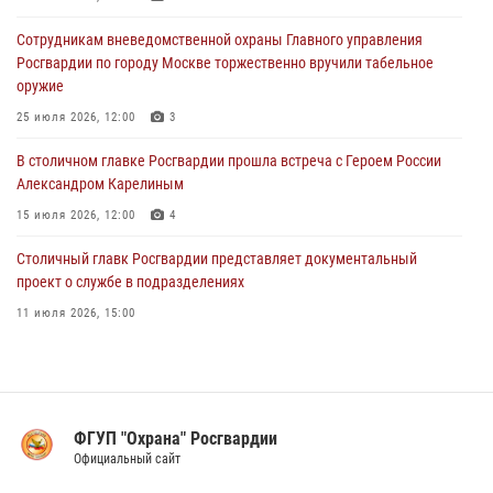
На Поклонной горе росгвардейцы познакомили школьников из
Сотрудникам вневедомственной охраны Главного управления
клуба «Лето Побед» со службой вневедомственной охраны (Видео)
Росгвардии по городу Москве торжественно вручили табельное
01 августа 2026, 12:00
6
1
оружие
Столичные росгвардейцы почтили память российских воинов,
25 июля 2026, 12:00
3
погибших в Первой мировой войне
В столичном главке Росгвардии прошла встреча с Героем России
01 августа 2026, 12:00
4
Александром Карелиным
15 июля 2026, 12:00
4
Столичный главк Росгвардии представляет документальный
проект о службе в подразделениях
11 июля 2026, 15:00
В Москве росгвардейцы провели тактико-специальные занятия на
охраняемых объектах
17 июля 2026, 12:00
4
ФГУП "Охрана" Росгвардии
В Управлении вневедомственной охраны Росгвардии подвели итоги
Официальный сайт
служебной деятельности за первое полугодие 2026 года (видео)