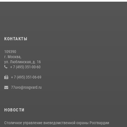
16 июля 2026, 13:00
6
1
В центре столицы сотрудники Росгвардии задержали нарушителей
общественного порядка (видео)
14 июля 2026, 08:00
1
КОНТАКТЫ
Столичные росгвардейцы задержали мужчину с крупной партией
наркотиков (видео)
109390
15 июля 2026, 10:00
1
г. Москва,
ул. Люблинская, д. 16
В Москве сотрудники Росгвардии оказали помощь девушке,
+ 7 (495) 351-00-60
потерявшей сознание на улице (видео)
+ 7 (495) 351-06-69
17 июля 2026, 14:00
1
77uvo@rosgvard.ru
НОВОСТИ
Столичное управление вневедомственной охраны Росгвардии