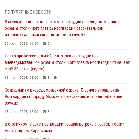
В Москве росгвардейцы задержали подозреваемого в нападении
на охранника торгового центра (видео)
ПОПУЛЯРНЫЕ НОВОСТИ
04 августа 2026, 08:00
1
В международный день шахмат сотрудник вневедомственной
охраны столичного главка Росгвардии рассказал, как
На востоке Москвы сотрудники Росгвардии задержали мужчину,
интеллектуальный спорт помогает в службе
находящегося в федеральном розыске (видео)
20 июля 2026, 11:30
5
03 августа 2026, 12:00
1
Центр профессиональной подготовки сотрудников
Московские росгвардейцы пришли на помощь семье, у которой
вневедомственной охраны столичного главка Росгвардии отмечает
сломался автомобиль на проезжей части (Видео)
своё 32-летие (видео)
02 августа 2026, 10:00
1
18 июля 2026, 08:00
8
1
На Поклонной горе росгвардейцы познакомили школьников из
Сотрудникам вневедомственной охраны Главного управления
клуба «Лето Побед» со службой вневедомственной охраны (Видео)
Росгвардии по городу Москве торжественно вручили табельное
01 августа 2026, 12:00
6
1
оружие
Столичные росгвардейцы почтили память российских воинов,
25 июля 2026, 12:00
3
погибших в Первой мировой войне
В столичном главке Росгвардии прошла встреча с Героем России
01 августа 2026, 12:00
4
Александром Карелиным