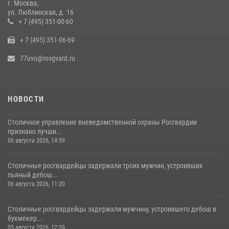
г. Москва,
ул. Люблинская, д. 16
В Москве сотрудники Росгвардии оказали помощь девушке,
+ 7 (495) 351-00-60
потерявшей сознание на улице (видео)
+ 7 (495) 351-06-69
17 июля 2026, 14:00
1
77uvo@rosgvard.ru
НОВОСТИ
Столичное управление вневедомственной охраны Росгвардии
признано лучши...
06 августа 2026, 14:59
Столичные росгвардейцы задержали троих мужчин, устроивших
пьяный дебош...
06 августа 2026, 11:20
Столичные росгвардейцы задержали мужчину, устроившего дебош в
букмекер...
05 августа 2026, 12:39