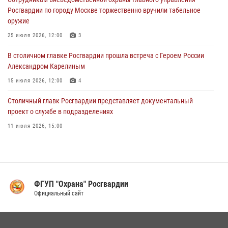
находящегося в федеральном розыске (видео)
Росгвардии по городу Москве торжественно вручили табельное
03 августа 2026, 12:00
1
оружие
Московские росгвардейцы пришли на помощь семье, у которой
25 июля 2026, 12:00
3
сломался автомобиль на проезжей части (Видео)
В столичном главке Росгвардии прошла встреча с Героем России
02 августа 2026, 10:00
1
Александром Карелиным
15 июля 2026, 12:00
4
Столичный главк Росгвардии представляет документальный
проект о службе в подразделениях
11 июля 2026, 15:00
В Москве росгвардейцы провели тактико-специальные занятия на
охраняемых объектах
17 июля 2026, 12:00
4
ФГУП "Охрана" Росгвардии
В Управлении вневедомственной охраны Росгвардии подвели итоги
Официальный сайт
служебной деятельности за первое полугодие 2026 года (видео)
16 июля 2026, 13:00
6
1