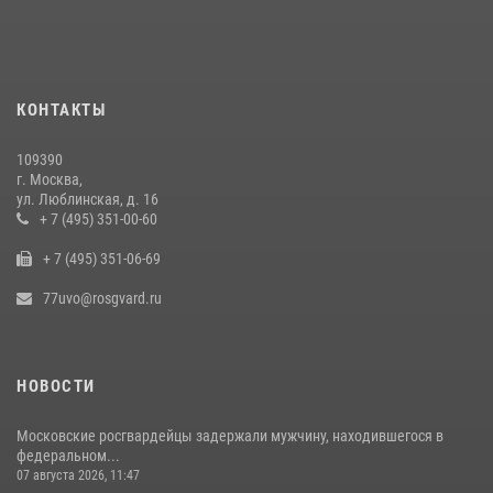
Столичные росгвардейцы задержали мужчину с крупной партией
наркотиков (видео)
15 июля 2026, 10:00
1
КОНТАКТЫ
В центре столицы сотрудники Росгвардии задержали нарушителей
общественного порядка (видео)
109390
14 июля 2026, 08:00
1
г. Москва,
ул. Люблинская, д. 16
В Москве сотрудники Росгвардии оказали помощь девушке,
+ 7 (495) 351-00-60
потерявшей сознание на улице (видео)
+ 7 (495) 351-06-69
17 июля 2026, 14:00
1
77uvo@rosgvard.ru
НОВОСТИ
Московские росгвардейцы задержали мужчину, находившегося в
федеральном...
07 августа 2026, 11:47