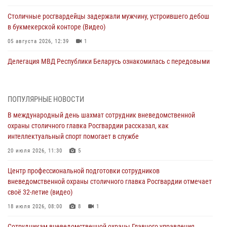
Столичные росгвардейцы задержали мужчину, устроившего дебош
в букмекерской конторе (Видео)
05 августа 2026, 12:39
1
Делегация МВД Республики Беларусь ознакомилась с передовыми
методами работы Росгвардии в Москве (видео)
04 августа 2026, 18:16
5
1
ПОПУЛЯРНЫЕ НОВОСТИ
Сотрудники управления вневедомственной охраны Главного
В международный день шахмат сотрудник вневедомственной
управления Росгвардии по городу Москве заняли первое место в
охраны столичного главка Росгвардии рассказал, как
чемпионате столичного главка ведомства по самбо и боевому
интеллектуальный спорт помогает в службе
самбо (ВИДЕО)
20 июля 2026, 11:30
5
04 августа 2026, 14:00
5
1
Центр профессиональной подготовки сотрудников
В Москве росгвардейцы задержали подозреваемого в нападении
вневедомственной охраны столичного главка Росгвардии отмечает
на охранника торгового центра (видео)
своё 32-летие (видео)
04 августа 2026, 08:00
1
18 июля 2026, 08:00
8
1
На востоке Москвы сотрудники Росгвардии задержали мужчину,
Сотрудникам вневедомственной охраны Главного управления