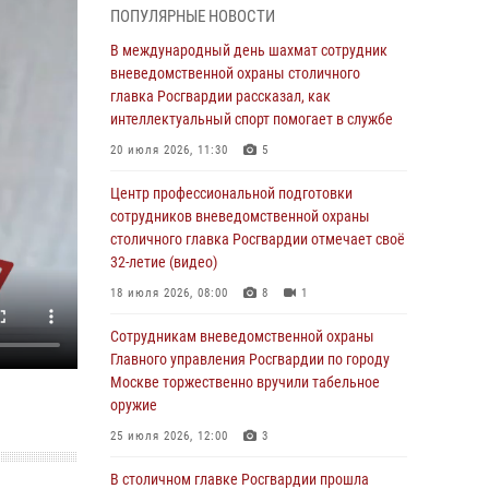
ПОПУЛЯРНЫЕ НОВОСТИ
05 августа 2026, 12:39
1
В международный день шахмат сотрудник
Делегация МВД Республики Беларусь
вневедомственной охраны столичного
ознакомилась с передовыми методами
главка Росгвардии рассказал, как
работы Росгвардии в Москве (видео)
интеллектуальный спорт помогает в службе
04 августа 2026, 18:16
5
1
20 июля 2026, 11:30
5
Сотрудники управления вневедомственной
Центр профессиональной подготовки
охраны Главного управления Росгвардии по
сотрудников вневедомственной охраны
городу Москве заняли первое место в
столичного главка Росгвардии отмечает своё
чемпионате столичного главка ведомства по
32-летие (видео)
самбо и боевому самбо (ВИДЕО)
18 июля 2026, 08:00
8
1
04 августа 2026, 14:00
5
1
Сотрудникам вневедомственной охраны
В Москве росгвардейцы задержали
Главного управления Росгвардии по городу
подозреваемого в нападении на охранника
Москве торжественно вручили табельное
торгового центра (видео)
оружие
04 августа 2026, 08:00
1
25 июля 2026, 12:00
3
На востоке Москвы сотрудники Росгвардии
В столичном главке Росгвардии прошла