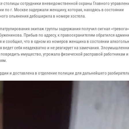
ке столицы сотрудники вневедомственной охраны Главного управлен
ии по г. Москве задержали женщину, которая, находясь в состоянии
ного опьянения дебоширила в номере хостела.
 патрулирования экипаж группы задержания получил сигнал «тревога»
 Буженинова. Прибыв по адресу, к правоохранителям обратился админ
я и сообщил, что в одном из номеров женщина в состоянии алкоголь
я ведет себя неадекватно и не реагирует на замечания. Злоумышленн
 повредить имущество, угрожала физической расправой работникам и
лям.
рдии и доставлена в отделение полиции для дальнейшего разбирател