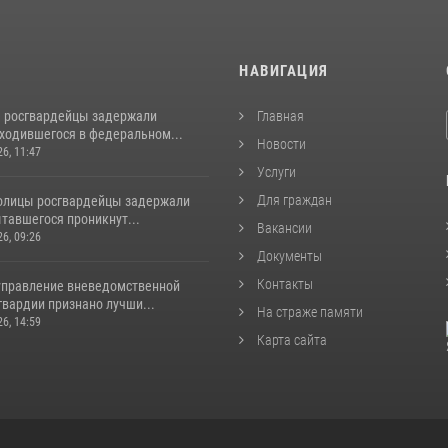
И
НАВИГАЦИЯ
 росгвардейцы задержали
Главная
аходившегося в федеральном...
Новости
26, 11:47
Услуги
Для граждан
толицы росгвардейцы задержали
тавшегося проникнут...
Вакансии
26, 09:26
Документы
Контакты
управление вневедомственной
гвардии признано лучши...
На страже памяти
26, 14:59
Карта сайта