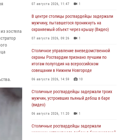
ия
07 августа 2026, 11:47
1
В центре столицы росгвардейцы задержали
мужчину, пытавшегося проникнуть на
охраняемый объект через крышу (Видео)
 из хостела
истратор
07 августа 2026, 09:26
1
ного
Столичное управление вневедомственной
ица
охраны Росгвардии признано лучшим по
итогам полугодия на всероссийском
совещании в Нижнем Новгороде
ьства.
06 августа 2026, 14:59
10
Столичные росгвардейцы задержали троих
мужчин, устроивших пьяный дебош в баре
(видео)
06 августа 2026, 11:20
1
Столичные росгвардейцы задержали
мужчину, устроившего дебош в букмекерской
конторе (Видео)