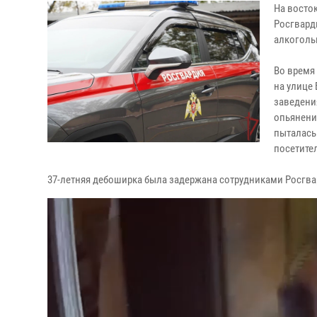
На восто
Росгвард
алкоголь
Во время
на улице
заведени
опьянени
пыталась
посетите
37-летняя дебоширка была задержана сотрудниками Росгва