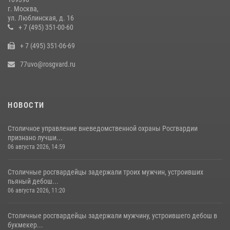
15 июля 2026, 10:00
1
г. Москва,
ул. Люблинская, д. 16
В Москве сотрудники Росгвардии оказали помощь девушке,
+ 7 (495) 351-00-60
потерявшей сознание на улице (видео)
+ 7 (495) 351-06-69
17 июля 2026, 14:00
1
77uvo@rosgvard.ru
НОВОСТИ
Столичное управление вневедомственной охраны Росгвардии
признано лучши...
06 августа 2026, 14:59
Столичные росгвардейцы задержали троих мужчин, устроивших
пьяный дебош...
06 августа 2026, 11:20
Столичные росгвардейцы задержали мужчину, устроившего дебош в
букмекер...