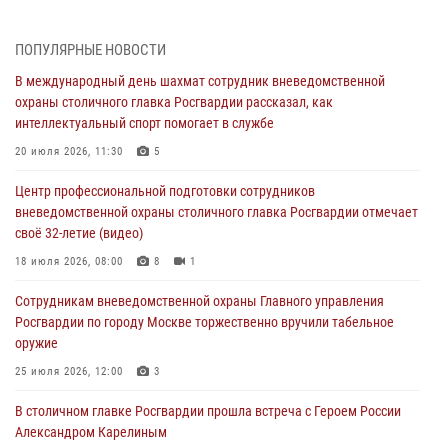
В Москве росгвардейцы задержали подозреваемого в нападении
на охранника торгового центра (видео)
ПОПУЛЯРНЫЕ НОВОСТИ
04 августа 2026, 08:00
1
В международный день шахмат сотрудник вневедомственной
охраны столичного главка Росгвардии рассказал, как
На востоке Москвы сотрудники Росгвардии задержали мужчину,
интеллектуальный спорт помогает в службе
находящегося в федеральном розыске (видео)
20 июля 2026, 11:30
5
03 августа 2026, 12:00
1
Центр профессиональной подготовки сотрудников
Московские росгвардейцы пришли на помощь семье, у которой
вневедомственной охраны столичного главка Росгвардии отмечает
сломался автомобиль на проезжей части (Видео)
своё 32-летие (видео)
02 августа 2026, 10:00
1
18 июля 2026, 08:00
8
1
Столичные росгвардейцы почтили память российских воинов,
Сотрудникам вневедомственной охраны Главного управления
погибших в Первой мировой войне
Росгвардии по городу Москве торжественно вручили табельное
01 августа 2026, 12:00
4
оружие
На Поклонной горе росгвардейцы познакомили школьников из
25 июля 2026, 12:00
3
клуба «Лето Побед» со службой вневедомственной охраны (Видео)
В столичном главке Росгвардии прошла встреча с Героем России
01 августа 2026, 12:00
6
1
Александром Карелиным