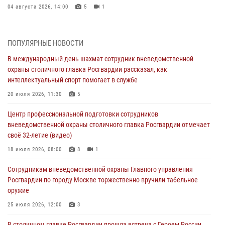
04 августа 2026, 14:00
5
1
В Москве росгвардейцы задержали подозреваемого в нападении
на охранника торгового центра (видео)
ПОПУЛЯРНЫЕ НОВОСТИ
04 августа 2026, 08:00
1
В международный день шахмат сотрудник вневедомственной
охраны столичного главка Росгвардии рассказал, как
На востоке Москвы сотрудники Росгвардии задержали мужчину,
интеллектуальный спорт помогает в службе
находящегося в федеральном розыске (видео)
20 июля 2026, 11:30
5
03 августа 2026, 12:00
1
Центр профессиональной подготовки сотрудников
Московские росгвардейцы пришли на помощь семье, у которой
вневедомственной охраны столичного главка Росгвардии отмечает
сломался автомобиль на проезжей части (Видео)
своё 32-летие (видео)
02 августа 2026, 10:00
1
18 июля 2026, 08:00
8
1
На Поклонной горе росгвардейцы познакомили школьников из
Сотрудникам вневедомственной охраны Главного управления
клуба «Лето Побед» со службой вневедомственной охраны (Видео)
Росгвардии по городу Москве торжественно вручили табельное
01 августа 2026, 12:00
6
1
оружие
Столичные росгвардейцы почтили память российских воинов,
25 июля 2026, 12:00
3
погибших в Первой мировой войне
В столичном главке Росгвардии прошла встреча с Героем России