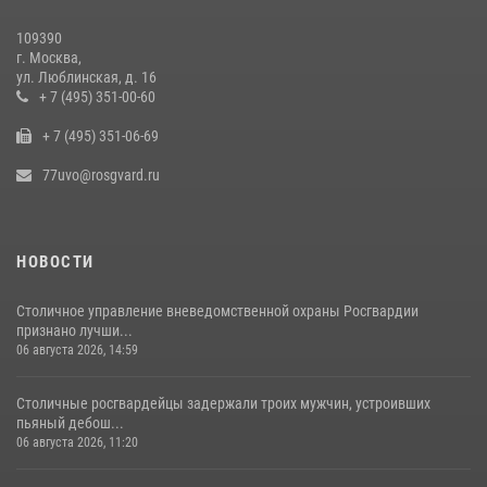
наркотиков (видео)
109390
15 июля 2026, 10:00
1
г. Москва,
ул. Люблинская, д. 16
В Москве сотрудники Росгвардии оказали помощь девушке,
+ 7 (495) 351-00-60
потерявшей сознание на улице (видео)
+ 7 (495) 351-06-69
17 июля 2026, 14:00
1
77uvo@rosgvard.ru
НОВОСТИ
Столичное управление вневедомственной охраны Росгвардии
признано лучши...
06 августа 2026, 14:59
Столичные росгвардейцы задержали троих мужчин, устроивших
пьяный дебош...
06 августа 2026, 11:20