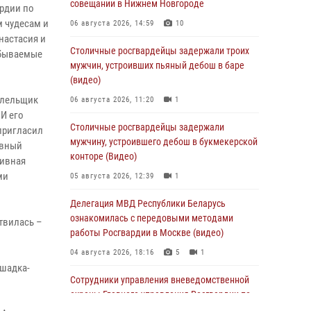
совещании в Нижнем Новгороде
рдии по
 чудесам и
06 августа 2026, 14:59
10
настасия и
Столичные росгвардейцы задержали троих
абываемые
мужчин, устроивших пьяный дебош в баре
(видео)
олельщик
06 августа 2026, 11:20
1
 И его
Столичные росгвардейцы задержали
пригласил
мужчину, устроившего дебош в букмекерской
авный
конторе (Видео)
зивная
ми
05 августа 2026, 12:39
1
Делегация МВД Республики Беларусь
ознакомилась с передовыми методами
твилась –
работы Росгвардии в Москве (видео)
04 августа 2026, 18:16
5
1
ошадка-
Сотрудники управления вневедомственной
охраны Главного управления Росгвардии по
городу Москве заняли первое место в