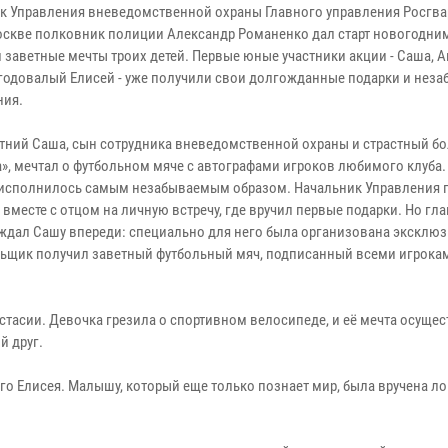
к Управления вневедомственной охраны Главного управления Росгва
оскве полковник полиции Александр Романенко дал старт новогодним
 заветные мечты троих детей. Первые юные участники акции - Саша, А
годовалый Елисей - уже получили свои долгожданные подарки и нез
ния.
тний Саша, сын сотрудника вневедомственной охраны и страстный б
а», мечтал о футбольном мяче с автографами игроков любимого клуба.
исполнилось самым незабываемым образом. Начальник Управления 
вместе с отцом на личную встречу, где вручил первые подарки. Но гл
ждал Сашу впереди: специально для него была организована эксклю
ельщик получил заветный футбольный мяч, подписанный всеми игрока
тасии. Девочка грезила о спортивном велосипеде, и её мечта осущес
й друг.
о Елисея. Малышу, который еще только познает мир, была вручена л