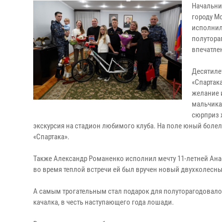
Начальни
городу М
исполнил
полутора
впечатле
Десятиле
«Спартак
желание 
мальчика 
сюрприз 
экскурсия на стадион любимого клуба. На поле юный бол
«Спартака».
Также Александр Романенко исполнил мечту 11-летней Анас
во время теплой встречи ей был вручен новый двухколесны
А самым трогательным стал подарок для полуторагодовалог
качалка, в честь наступающего года лошади.