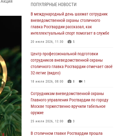
 Акция
ПОПУЛЯРНЫЕ НОВОСТИ
чемпионате столичного главка ведомства по
самбо и боевому самбо (ВИДЕО)
В международный день шахмат сотрудник
вневедомственной охраны столичного
04 августа 2026, 14:00
5
1
главка Росгвардии рассказал, как
В Москве росгвардейцы задержали
интеллектуальный спорт помогает в службе
подозреваемого в нападении на охранника
20 июля 2026, 11:30
5
торгового центра (видео)
Центр профессиональной подготовки
04 августа 2026, 08:00
1
сотрудников вневедомственной охраны
На востоке Москвы сотрудники Росгвардии
столичного главка Росгвардии отмечает своё
задержали мужчину, находящегося в
32-летие (видео)
федеральном розыске (видео)
18 июля 2026, 08:00
8
1
03 августа 2026, 12:00
1
Сотрудникам вневедомственной охраны
Московские росгвардейцы пришли на
Главного управления Росгвардии по городу
помощь семье, у которой сломался
Москве торжественно вручили табельное
автомобиль на проезжей части (Видео)
оружие
02 августа 2026, 10:00
1
25 июля 2026, 12:00
3
Столичные росгвардейцы почтили память
В столичном главке Росгвардии прошла