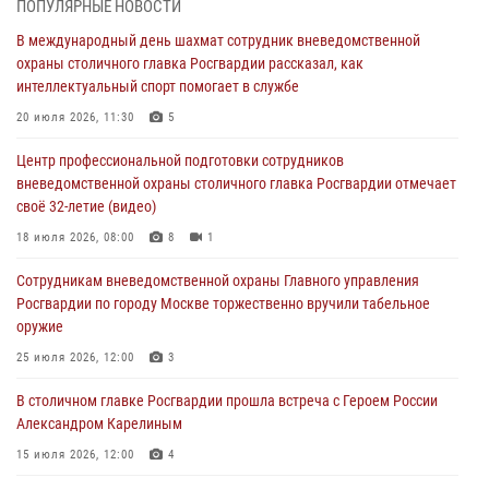
ПОПУЛЯРНЫЕ НОВОСТИ
Сотрудники управления вневедомственной охраны Главного
В международный день шахмат сотрудник вневедомственной
управления Росгвардии по городу Москве заняли первое место в
охраны столичного главка Росгвардии рассказал, как
чемпионате столичного главка ведомства по самбо и боевому
интеллектуальный спорт помогает в службе
самбо (ВИДЕО)
20 июля 2026, 11:30
5
04 августа 2026, 14:00
5
1
Центр профессиональной подготовки сотрудников
В Москве росгвардейцы задержали подозреваемого в нападении
вневедомственной охраны столичного главка Росгвардии отмечает
на охранника торгового центра (видео)
своё 32-летие (видео)
04 августа 2026, 08:00
1
18 июля 2026, 08:00
8
1
На востоке Москвы сотрудники Росгвардии задержали мужчину,
Сотрудникам вневедомственной охраны Главного управления
находящегося в федеральном розыске (видео)
Росгвардии по городу Москве торжественно вручили табельное
03 августа 2026, 12:00
1
оружие
Московские росгвардейцы пришли на помощь семье, у которой
25 июля 2026, 12:00
3
сломался автомобиль на проезжей части (Видео)
В столичном главке Росгвардии прошла встреча с Героем России
02 августа 2026, 10:00
1
Александром Карелиным
15 июля 2026, 12:00
4