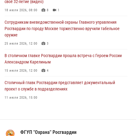
своё 32-летие (видео)
04 августа 2026, 08:00
1
18 июля 2026, 08:00
8
1
На востоке Москвы сотрудники Росгвардии задержали мужчину,
Сотрудникам вневедомственной охраны Главного управления
находящегося в федеральном розыске (видео)
Росгвардии по городу Москве торжественно вручили табельное
03 августа 2026, 12:00
1
оружие
Московские росгвардейцы пришли на помощь семье, у которой
25 июля 2026, 12:00
3
сломался автомобиль на проезжей части (Видео)
В столичном главке Росгвардии прошла встреча с Героем России
02 августа 2026, 10:00
1
Александром Карелиным
15 июля 2026, 12:00
4
Столичный главк Росгвардии представляет документальный
проект о службе в подразделениях
11 июля 2026, 15:00
В Москве росгвардейцы провели тактико-специальные занятия на
охраняемых объектах
17 июля 2026, 12:00
4
ФГУП "Охрана" Росгвардии