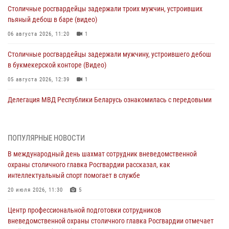
Столичные росгвардейцы задержали троих мужчин, устроивших
пьяный дебош в баре (видео)
06 августа 2026, 11:20
1
Столичные росгвардейцы задержали мужчину, устроившего дебош
в букмекерской конторе (Видео)
05 августа 2026, 12:39
1
Делегация МВД Республики Беларусь ознакомилась с передовыми
методами работы Росгвардии в Москве (видео)
04 августа 2026, 18:16
5
1
ПОПУЛЯРНЫЕ НОВОСТИ
Сотрудники управления вневедомственной охраны Главного
В международный день шахмат сотрудник вневедомственной
управления Росгвардии по городу Москве заняли первое место в
охраны столичного главка Росгвардии рассказал, как
чемпионате столичного главка ведомства по самбо и боевому
интеллектуальный спорт помогает в службе
самбо (ВИДЕО)
20 июля 2026, 11:30
5
04 августа 2026, 14:00
5
1
Центр профессиональной подготовки сотрудников
В Москве росгвардейцы задержали подозреваемого в нападении
вневедомственной охраны столичного главка Росгвардии отмечает
на охранника торгового центра (видео)