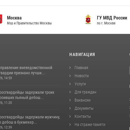
сква
ГУ МВД России
и Правительство Москвы
по г. Москве
И
НАВИГАЦИЯ
управление вневедомственной
Главная
гвардии признано лучши...
Новости
26, 14:59
Услуги
Для граждан
росгвардейцы задержали троих
троивших пьяный дебош...
Вакансии
26, 11:20
Документы
Контакты
росгвардейцы задержали мужчину,
 дебош в букмекер...
На страже памяти
26, 12:39