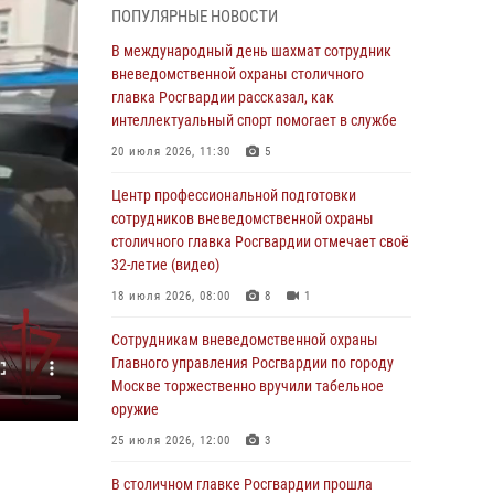
ПОПУЛЯРНЫЕ НОВОСТИ
чемпионате столичного главка ведомства по
самбо и боевому самбо (ВИДЕО)
В международный день шахмат сотрудник
вневедомственной охраны столичного
04 августа 2026, 14:00
5
1
главка Росгвардии рассказал, как
В Москве росгвардейцы задержали
интеллектуальный спорт помогает в службе
подозреваемого в нападении на охранника
20 июля 2026, 11:30
5
торгового центра (видео)
Центр профессиональной подготовки
04 августа 2026, 08:00
1
сотрудников вневедомственной охраны
На востоке Москвы сотрудники Росгвардии
столичного главка Росгвардии отмечает своё
задержали мужчину, находящегося в
32-летие (видео)
федеральном розыске (видео)
18 июля 2026, 08:00
8
1
03 августа 2026, 12:00
1
Сотрудникам вневедомственной охраны
Московские росгвардейцы пришли на
Главного управления Росгвардии по городу
помощь семье, у которой сломался
Москве торжественно вручили табельное
автомобиль на проезжей части (Видео)
оружие
02 августа 2026, 10:00
1
25 июля 2026, 12:00
3
На Поклонной горе росгвардейцы
В столичном главке Росгвардии прошла