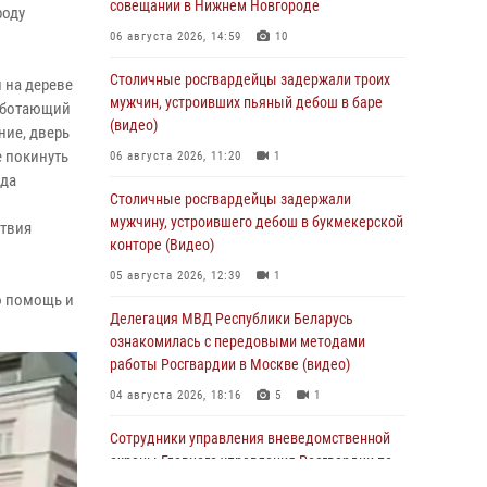
совещании в Нижнем Новгороде
роду
06 августа 2026, 14:59
10
Столичные росгвардейцы задержали троих
 на дереве
мужчин, устроивших пьяный дебош в баре
работающий
(видео)
ние, дверь
е покинуть
06 августа 2026, 11:20
1
уда
Столичные росгвардейцы задержали
мужчину, устроившего дебош в букмекерской
ствия
конторе (Видео)
05 августа 2026, 12:39
1
ю помощь и
Делегация МВД Республики Беларусь
ознакомилась с передовыми методами
работы Росгвардии в Москве (видео)
04 августа 2026, 18:16
5
1
Сотрудники управления вневедомственной
охраны Главного управления Росгвардии по
городу Москве заняли первое место в