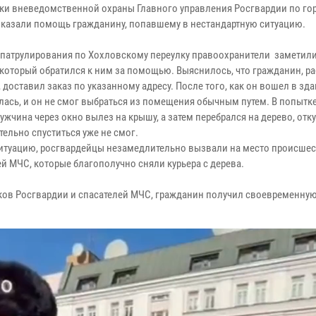
ки вневедомственной охраны Главного управления Росгвардии по го
казали помощь гражданину, попавшему в нестандартную ситуацию.
 патрулирования по Хохловскому переулку правоохранители заметили
 который обратился к ним за помощью. Выяснилось, что гражданин, 
 доставил заказ по указанному адресу. После того, как он вошел в зда
лась, и он не смог выбраться из помещения обычным путем. В попытк
ужчина через окно вылез на крышу, а затем перебрался на дерево, отк
ельно спуститься уже не смог.
итуацию, росгвардейцы незамедлительно вызвали на место происше
ей МЧС, которые благополучно сняли курьера с дерева.
ов Росгвардии и спасателей МЧС, гражданин получил своевременну