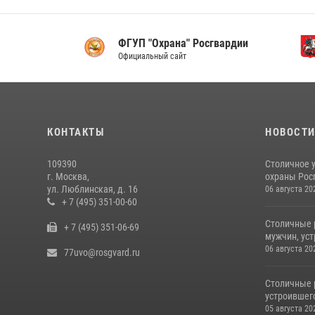
ФГУП "Охрана" Росгвардии
Мо
Официальный сайт
Мэр 
КОНТАКТЫ
НОВОСТ
109390
Столичное 
г. Москва,
охраны Рос
ул. Люблинская, д. 16
06 августа 20
+ 7 (495) 351-00-60
Столичные 
+ 7 (495) 351-06-69
мужчин, ус
06 августа 20
77uvo@rosgvard.ru
Столичные 
устроившего
05 августа 20