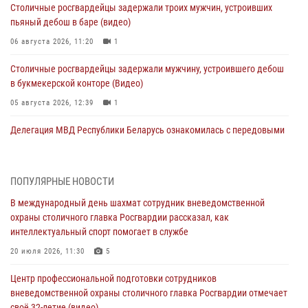
Столичные росгвардейцы задержали троих мужчин, устроивших
пьяный дебош в баре (видео)
06 августа 2026, 11:20
1
Столичные росгвардейцы задержали мужчину, устроившего дебош
в букмекерской конторе (Видео)
05 августа 2026, 12:39
1
Делегация МВД Республики Беларусь ознакомилась с передовыми
методами работы Росгвардии в Москве (видео)
04 августа 2026, 18:16
5
1
ПОПУЛЯРНЫЕ НОВОСТИ
Сотрудники управления вневедомственной охраны Главного
В международный день шахмат сотрудник вневедомственной
управления Росгвардии по городу Москве заняли первое место в
охраны столичного главка Росгвардии рассказал, как
чемпионате столичного главка ведомства по самбо и боевому
интеллектуальный спорт помогает в службе
самбо (ВИДЕО)
20 июля 2026, 11:30
5
04 августа 2026, 14:00
5
1
Центр профессиональной подготовки сотрудников
В Москве росгвардейцы задержали подозреваемого в нападении
вневедомственной охраны столичного главка Росгвардии отмечает
на охранника торгового центра (видео)
своё 32-летие (видео)