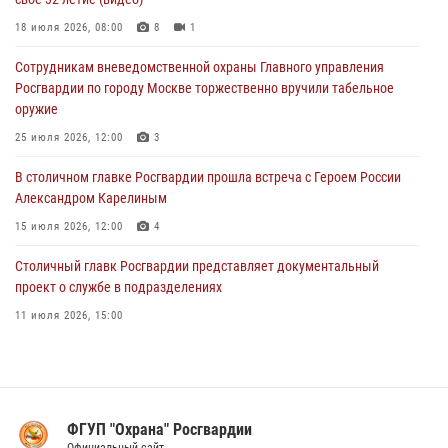
04 августа 2026, 08:00
1
18 июля 2026, 08:00
8
1
На востоке Москвы сотрудники Росгвардии задержали мужчину,
Сотрудникам вневедомственной охраны Главного управления
находящегося в федеральном розыске (видео)
Росгвардии по городу Москве торжественно вручили табельное
03 августа 2026, 12:00
1
оружие
Московские росгвардейцы пришли на помощь семье, у которой
25 июля 2026, 12:00
3
сломался автомобиль на проезжей части (Видео)
В столичном главке Росгвардии прошла встреча с Героем России
02 августа 2026, 10:00
1
Александром Карелиным
15 июля 2026, 12:00
4
Столичный главк Росгвардии представляет документальный
проект о службе в подразделениях
11 июля 2026, 15:00
В Москве росгвардейцы провели тактико-специальные занятия на
охраняемых объектах
17 июля 2026, 12:00
4
ФГУП "Охрана" Росгвардии
В Управлении вневедомственной охраны Росгвардии подвели итоги
Официальный сайт