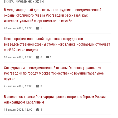
ПОПУЛЯРНЫЕ НОВОСТИ
Сотрудники управления вневедомственной охраны Главного
В международный день шахмат сотрудник вневедомственной
управления Росгвардии по городу Москве заняли первое место в
охраны столичного главка Росгвардии рассказал, как
чемпионате столичного главка ведомства по самбо и боевому
интеллектуальный спорт помогает в службе
самбо (ВИДЕО)
20 июля 2026, 11:30
5
04 августа 2026, 14:00
5
1
Центр профессиональной подготовки сотрудников
В Москве росгвардейцы задержали подозреваемого в нападении
вневедомственной охраны столичного главка Росгвардии отмечает
на охранника торгового центра (видео)
своё 32-летие (видео)
04 августа 2026, 08:00
1
18 июля 2026, 08:00
8
1
На востоке Москвы сотрудники Росгвардии задержали мужчину,
Сотрудникам вневедомственной охраны Главного управления
находящегося в федеральном розыске (видео)
Росгвардии по городу Москве торжественно вручили табельное
03 августа 2026, 12:00
1
оружие
Московские росгвардейцы пришли на помощь семье, у которой
25 июля 2026, 12:00
3
сломался автомобиль на проезжей части (Видео)
В столичном главке Росгвардии прошла встреча с Героем России
02 августа 2026, 10:00
1
Александром Карелиным
15 июля 2026, 12:00
4