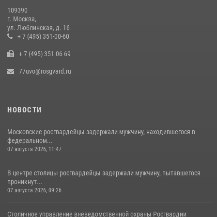
общественного порядка (видео)
109390
14 июля 2026, 08:00
1
г. Москва,
ул. Люблинская, д. 16
В Москве сотрудники Росгвардии оказали помощь девушке,
+ 7 (495) 351-00-60
потерявшей сознание на улице (видео)
+ 7 (495) 351-06-69
17 июля 2026, 14:00
1
77uvo@rosgvard.ru
НОВОСТИ
Московские росгвардейцы задержали мужчину, находившегося в
федеральном...
07 августа 2026, 11:47
В центре столицы росгвардейцы задержали мужчину, пытавшегося
проникнут...
07 августа 2026, 09:26
Столичное управление вневедомственной охраны Росгвардии