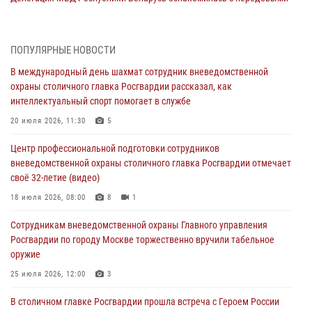
методами работы Росгвардии в Москве (видео)
04 августа 2026, 18:16
5
1
ПОПУЛЯРНЫЕ НОВОСТИ
Сотрудники управления вневедомственной охраны Главного
В международный день шахмат сотрудник вневедомственной
управления Росгвардии по городу Москве заняли первое место в
охраны столичного главка Росгвардии рассказал, как
чемпионате столичного главка ведомства по самбо и боевому
интеллектуальный спорт помогает в службе
самбо (ВИДЕО)
20 июля 2026, 11:30
5
04 августа 2026, 14:00
5
1
Центр профессиональной подготовки сотрудников
В Москве росгвардейцы задержали подозреваемого в нападении
вневедомственной охраны столичного главка Росгвардии отмечает
на охранника торгового центра (видео)
своё 32-летие (видео)
04 августа 2026, 08:00
1
18 июля 2026, 08:00
8
1
На востоке Москвы сотрудники Росгвардии задержали мужчину,
Сотрудникам вневедомственной охраны Главного управления
находящегося в федеральном розыске (видео)
Росгвардии по городу Москве торжественно вручили табельное
03 августа 2026, 12:00
1
оружие
Московские росгвардейцы пришли на помощь семье, у которой
25 июля 2026, 12:00
3
сломался автомобиль на проезжей части (Видео)
В столичном главке Росгвардии прошла встреча с Героем России
02 августа 2026, 10:00
1