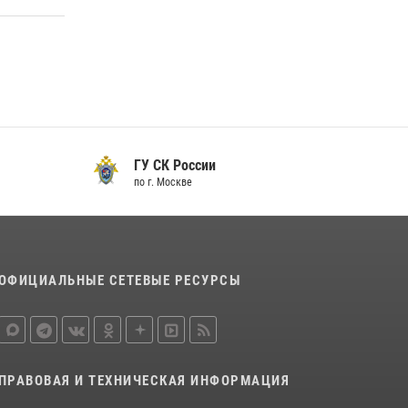
В центре столицы сотрудники Росгвардии
задержали нарушителей общественного
порядка (видео)
14 июля 2026, 08:00
1
Столичные росгвардейцы задержали
мужчину с крупной партией наркотиков
(видео)
ГУ СК России
15 июля 2026, 10:00
1
по г. Москве
В Москве сотрудники Росгвардии оказали
помощь девушке, потерявшей сознание на
улице (видео)
17 июля 2026, 14:00
1
ОФИЦИАЛЬНЫЕ СЕТЕВЫЕ РЕСУРСЫ
ПРАВОВАЯ И ТЕХНИЧЕСКАЯ ИНФОРМАЦИЯ