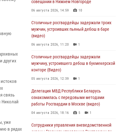
совещании в Нижнем Новгороде
06 августа 2026, 14:59
10
Столичные росгвардейцы задержали троих
мужчин, устроивших пьяный дебош в баре
рывную
(видео)
06 августа 2026, 11:20
1
 архивных
Столичные росгвардейцы задержали
и других
мужчину, устроившего дебош в букмекерской
конторе (Видео)
05 августа 2026, 12:39
1
 истоков
их
Делегация МВД Республики Беларусь
я связь
ознакомилась с передовыми методами
и Николай
работы Росгвардии в Москве (видео)
04 августа 2026, 18:16
5
1
ы, уже
Сотрудники управления вневедомственной
ию в рядах
охраны Главного управления Росгвардии по
городу Москве заняли первое место в