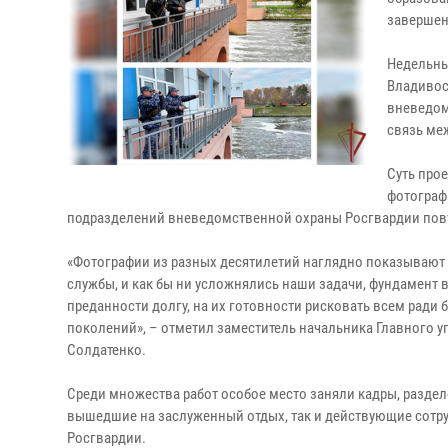
заверше
Недельны
Владивос
вневедом
связь ме
Суть про
фотограф
подразделений вневедомственной охраны Росгвардии пов
«Фотографии из разных десятилетий наглядно показывают од
службы, и как бы ни усложнялись наши задачи, фундамент в
преданности долгу, на их готовности рисковать всем ради 
поколений», – отметил заместитель начальника Главного
Солдатенко.
Среди множества работ особое место заняли кадры, разделе
вышедшие на заслуженный отдых, так и действующие сот
Росгвардии.