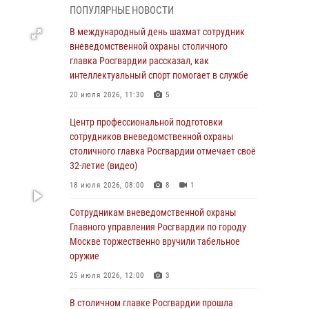
ПОПУЛЯРНЫЕ НОВОСТИ
чемпионате столичного главка ведомства по
самбо и боевому самбо (ВИДЕО)
В международный день шахмат сотрудник
вневедомственной охраны столичного
04 августа 2026, 14:00
5
1
главка Росгвардии рассказал, как
В Москве росгвардейцы задержали
интеллектуальный спорт помогает в службе
подозреваемого в нападении на охранника
20 июля 2026, 11:30
5
торгового центра (видео)
Центр профессиональной подготовки
04 августа 2026, 08:00
1
сотрудников вневедомственной охраны
На востоке Москвы сотрудники Росгвардии
столичного главка Росгвардии отмечает своё
задержали мужчину, находящегося в
32-летие (видео)
федеральном розыске (видео)
18 июля 2026, 08:00
8
1
03 августа 2026, 12:00
1
Сотрудникам вневедомственной охраны
Московские росгвардейцы пришли на
Главного управления Росгвардии по городу
помощь семье, у которой сломался
Москве торжественно вручили табельное
автомобиль на проезжей части (Видео)
оружие
02 августа 2026, 10:00
1
25 июля 2026, 12:00
3
На Поклонной горе росгвардейцы
В столичном главке Росгвардии прошла