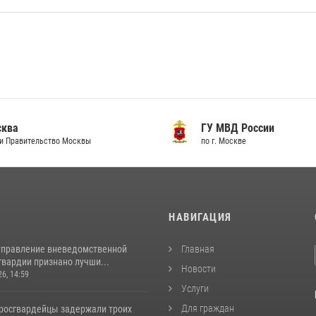
сква
ГУ МВД России
и Правительство Москвы
по г. Москве
И
НАВИГАЦИЯ
управление вневедомственной
Главная
гвардии признано лучши...
Новости
26, 14:59
Услуги
Для граждан
росгвардейцы задержали троих