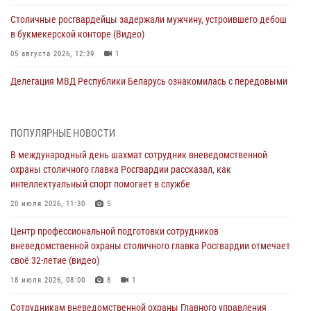
Столичные росгвардейцы задержали мужчину, устроившего дебош
в букмекерской конторе (Видео)
05 августа 2026, 12:39
1
Делегация МВД Республики Беларусь ознакомилась с передовыми
методами работы Росгвардии в Москве (видео)
04 августа 2026, 18:16
5
1
ПОПУЛЯРНЫЕ НОВОСТИ
Сотрудники управления вневедомственной охраны Главного
В международный день шахмат сотрудник вневедомственной
управления Росгвардии по городу Москве заняли первое место в
охраны столичного главка Росгвардии рассказал, как
чемпионате столичного главка ведомства по самбо и боевому
интеллектуальный спорт помогает в службе
самбо (ВИДЕО)
20 июля 2026, 11:30
5
04 августа 2026, 14:00
5
1
Центр профессиональной подготовки сотрудников
В Москве росгвардейцы задержали подозреваемого в нападении
вневедомственной охраны столичного главка Росгвардии отмечает
на охранника торгового центра (видео)
своё 32-летие (видео)
04 августа 2026, 08:00
1
18 июля 2026, 08:00
8
1
На востоке Москвы сотрудники Росгвардии задержали мужчину,
Сотрудникам вневедомственной охраны Главного управления
находящегося в федеральном розыске (видео)