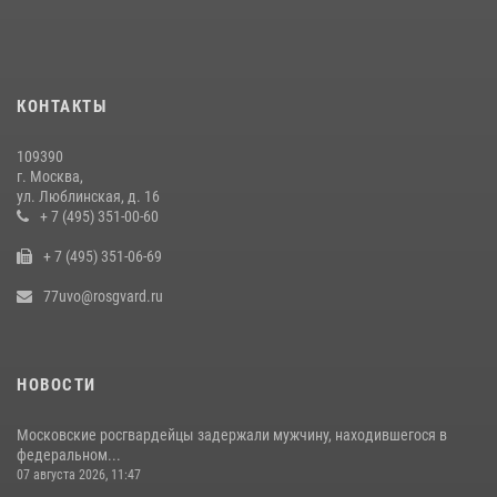
В центре столицы сотрудники Росгвардии задержали нарушителей
общественного порядка (видео)
14 июля 2026, 08:00
1
КОНТАКТЫ
Столичные росгвардейцы задержали мужчину с крупной партией
наркотиков (видео)
109390
15 июля 2026, 10:00
1
г. Москва,
ул. Люблинская, д. 16
В Москве сотрудники Росгвардии оказали помощь девушке,
+ 7 (495) 351-00-60
потерявшей сознание на улице (видео)
+ 7 (495) 351-06-69
17 июля 2026, 14:00
1
77uvo@rosgvard.ru
НОВОСТИ
Московские росгвардейцы задержали мужчину, находившегося в
федеральном...
07 августа 2026, 11:47