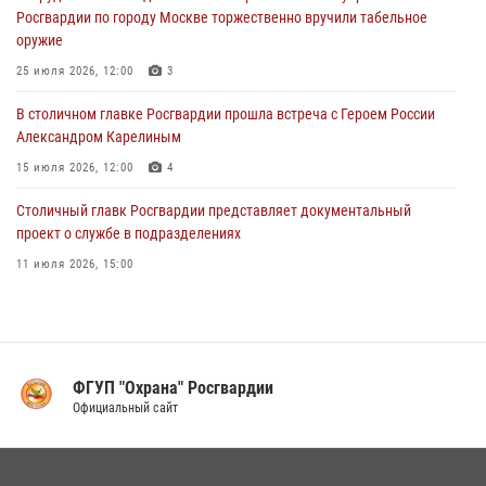
Росгвардии по городу Москве торжественно вручили табельное
03 августа 2026, 12:00
1
оружие
Московские росгвардейцы пришли на помощь семье, у которой
25 июля 2026, 12:00
3
сломался автомобиль на проезжей части (Видео)
В столичном главке Росгвардии прошла встреча с Героем России
02 августа 2026, 10:00
1
Александром Карелиным
15 июля 2026, 12:00
4
Столичный главк Росгвардии представляет документальный
проект о службе в подразделениях
11 июля 2026, 15:00
В Москве росгвардейцы провели тактико-специальные занятия на
охраняемых объектах
17 июля 2026, 12:00
4
ФГУП "Охрана" Росгвардии
В Управлении вневедомственной охраны Росгвардии подвели итоги
Официальный сайт
служебной деятельности за первое полугодие 2026 года (видео)
16 июля 2026, 13:00
6
1