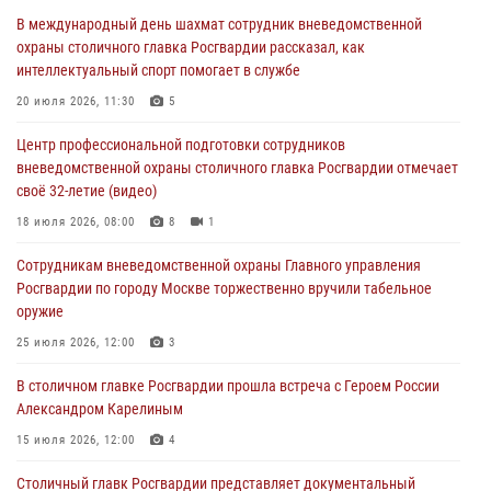
Сотрудники управления вневедомственной охраны Главного
В международный день шахмат сотрудник вневедомственной
управления Росгвардии по городу Москве заняли первое место в
охраны столичного главка Росгвардии рассказал, как
чемпионате столичного главка ведомства по самбо и боевому
интеллектуальный спорт помогает в службе
самбо (ВИДЕО)
20 июля 2026, 11:30
5
04 августа 2026, 14:00
5
1
Центр профессиональной подготовки сотрудников
В Москве росгвардейцы задержали подозреваемого в нападении
вневедомственной охраны столичного главка Росгвардии отмечает
на охранника торгового центра (видео)
своё 32-летие (видео)
04 августа 2026, 08:00
1
18 июля 2026, 08:00
8
1
На востоке Москвы сотрудники Росгвардии задержали мужчину,
Сотрудникам вневедомственной охраны Главного управления
находящегося в федеральном розыске (видео)
Росгвардии по городу Москве торжественно вручили табельное
03 августа 2026, 12:00
1
оружие
Московские росгвардейцы пришли на помощь семье, у которой
25 июля 2026, 12:00
3
сломался автомобиль на проезжей части (Видео)
В столичном главке Росгвардии прошла встреча с Героем России
02 августа 2026, 10:00
1
Александром Карелиным
15 июля 2026, 12:00
4
Столичный главк Росгвардии представляет документальный