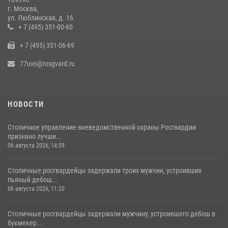
15 июля 2026, 10:00
1
г. Москва,
ул. Люблинская, д. 16
В Москве сотрудники Росгвардии оказали помощь девушке,
+ 7 (495) 351-00-60
потерявшей сознание на улице (видео)
+ 7 (495) 351-06-69
17 июля 2026, 14:00
1
77uvo@rosgvard.ru
НОВОСТИ
Столичное управление вневедомственной охраны Росгвардии
признано лучши...
06 августа 2026, 14:59
Столичные росгвардейцы задержали троих мужчин, устроивших
пьяный дебош...
06 августа 2026, 11:20
Столичные росгвардейцы задержали мужчину, устроившего дебош в
букмекер...