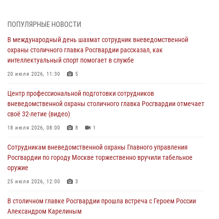
В Москве росгвардейцы задержали подозреваемого в нападении
на охранника торгового центра (видео)
ПОПУЛЯРНЫЕ НОВОСТИ
04 августа 2026, 08:00
1
В международный день шахмат сотрудник вневедомственной
охраны столичного главка Росгвардии рассказал, как
На востоке Москвы сотрудники Росгвардии задержали мужчину,
интеллектуальный спорт помогает в службе
находящегося в федеральном розыске (видео)
20 июля 2026, 11:30
5
03 августа 2026, 12:00
1
Центр профессиональной подготовки сотрудников
Московские росгвардейцы пришли на помощь семье, у которой
вневедомственной охраны столичного главка Росгвардии отмечает
сломался автомобиль на проезжей части (Видео)
своё 32-летие (видео)
02 августа 2026, 10:00
1
18 июля 2026, 08:00
8
1
На Поклонной горе росгвардейцы познакомили школьников из
Сотрудникам вневедомственной охраны Главного управления
клуба «Лето Побед» со службой вневедомственной охраны (Видео)
Росгвардии по городу Москве торжественно вручили табельное
01 августа 2026, 12:00
6
1
оружие
Столичные росгвардейцы почтили память российских воинов,
25 июля 2026, 12:00
3
погибших в Первой мировой войне
В столичном главке Росгвардии прошла встреча с Героем России
01 августа 2026, 12:00
4
Александром Карелиным