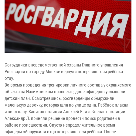
Сотрудники вневедомственной охраны Главного управления
Росгвадии по городу Москве вернули потерявшегося ребёнка
отцу.
Во время проведения тренировки личного состава у охраняемого
объекта на Нахимовском проспекте, двое офицеров услышали
детский плач. Осмотревшись, росгвардейцы обнаружили
маленькую девочку, которая шла по улице одна. Ребёнок плакал
и звал папу. Капитан полиции Алексей К. и лейтенант полиции
Александр Л. приняли решение провести поиск родителей в
районе происшествия. Спустя непродолжительное время
офицеры обнаружили отца потерявшегося ребёнка. После