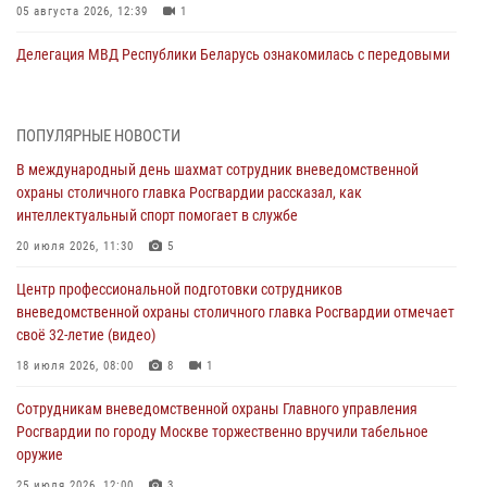
05 августа 2026, 12:39
1
Делегация МВД Республики Беларусь ознакомилась с передовыми
методами работы Росгвардии в Москве (видео)
04 августа 2026, 18:16
5
1
ПОПУЛЯРНЫЕ НОВОСТИ
Сотрудники управления вневедомственной охраны Главного
В международный день шахмат сотрудник вневедомственной
управления Росгвардии по городу Москве заняли первое место в
охраны столичного главка Росгвардии рассказал, как
чемпионате столичного главка ведомства по самбо и боевому
интеллектуальный спорт помогает в службе
самбо (ВИДЕО)
20 июля 2026, 11:30
5
04 августа 2026, 14:00
5
1
Центр профессиональной подготовки сотрудников
В Москве росгвардейцы задержали подозреваемого в нападении
вневедомственной охраны столичного главка Росгвардии отмечает
на охранника торгового центра (видео)
своё 32-летие (видео)
04 августа 2026, 08:00
1
18 июля 2026, 08:00
8
1
На востоке Москвы сотрудники Росгвардии задержали мужчину,
Сотрудникам вневедомственной охраны Главного управления
находящегося в федеральном розыске (видео)
Росгвардии по городу Москве торжественно вручили табельное
03 августа 2026, 12:00
1
оружие
Московские росгвардейцы пришли на помощь семье, у которой
25 июля 2026, 12:00
3