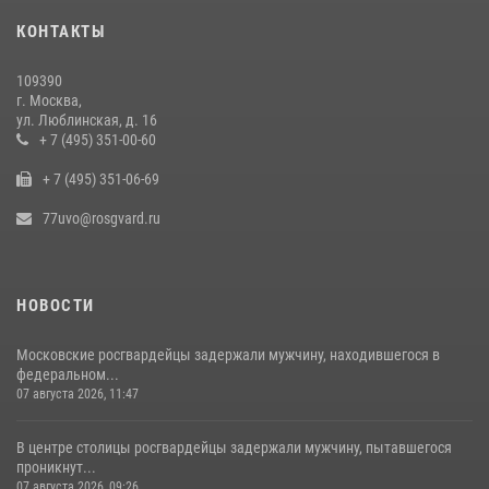
КОНТАКТЫ
В центре столицы сотрудники Росгвардии задержали нарушителей
общественного порядка (видео)
109390
14 июля 2026, 08:00
1
г. Москва,
ул. Люблинская, д. 16
В Москве сотрудники Росгвардии оказали помощь девушке,
+ 7 (495) 351-00-60
потерявшей сознание на улице (видео)
+ 7 (495) 351-06-69
17 июля 2026, 14:00
1
77uvo@rosgvard.ru
НОВОСТИ
Московские росгвардейцы задержали мужчину, находившегося в
федеральном...
07 августа 2026, 11:47
В центре столицы росгвардейцы задержали мужчину, пытавшегося
проникнут...
07 августа 2026, 09:26