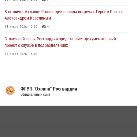
сломался автомобиль на проезжей части (Видео)
В столичном главке Росгвардии прошла встреча с Героем России
02 августа 2026, 10:00
1
Александром Карелиным
15 июля 2026, 12:00
4
Столичный главк Росгвардии представляет документальный
проект о службе в подразделениях
11 июля 2026, 15:00
В Москве росгвардейцы провели тактико-специальные занятия на
охраняемых объектах
17 июля 2026, 12:00
4
ФГУП "Охрана" Росгвардии
В Управлении вневедомственной охраны Росгвардии подвели итоги
Официальный сайт
служебной деятельности за первое полугодие 2026 года (видео)
16 июля 2026, 13:00
6
1
Столичные росгвардейцы задержали мужчину с крупной партией
наркотиков (видео)
15 июля 2026, 10:00
1