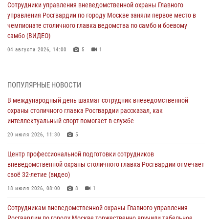
Сотрудники управления вневедомственной охраны Главного
управления Росгвардии по городу Москве заняли первое место в
чемпионате столичного главка ведомства по самбо и боевому
самбо (ВИДЕО)
04 августа 2026, 14:00
5
1
В Москве росгвардейцы задержали подозреваемого в нападении
на охранника торгового центра (видео)
ПОПУЛЯРНЫЕ НОВОСТИ
04 августа 2026, 08:00
1
В международный день шахмат сотрудник вневедомственной
охраны столичного главка Росгвардии рассказал, как
На востоке Москвы сотрудники Росгвардии задержали мужчину,
интеллектуальный спорт помогает в службе
находящегося в федеральном розыске (видео)
20 июля 2026, 11:30
5
03 августа 2026, 12:00
1
Центр профессиональной подготовки сотрудников
Московские росгвардейцы пришли на помощь семье, у которой
вневедомственной охраны столичного главка Росгвардии отмечает
сломался автомобиль на проезжей части (Видео)
своё 32-летие (видео)
02 августа 2026, 10:00
1
18 июля 2026, 08:00
8
1
Столичные росгвардейцы почтили память российских воинов,
Сотрудникам вневедомственной охраны Главного управления
погибших в Первой мировой войне
Росгвардии по городу Москве торжественно вручили табельное