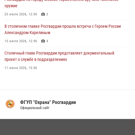
01 августа 2026, 12:00
4
оружие
На Поклонной горе росгвардейцы познакомили школьников из
25 июля 2026, 12:00
3
клуба «Лето Побед» со службой вневедомственной охраны (Видео)
В столичном главке Росгвардии прошла встреча с Героем России
01 августа 2026, 12:00
6
1
Александром Карелиным
15 июля 2026, 12:00
4
Столичный главк Росгвардии представляет документальный
проект о службе в подразделениях
11 июля 2026, 15:00
В Москве росгвардейцы провели тактико-специальные занятия на
охраняемых объектах
17 июля 2026, 12:00
4
ФГУП "Охрана" Росгвардии
В Управлении вневедомственной охраны Росгвардии подвели итоги
Официальный сайт
служебной деятельности за первое полугодие 2026 года (видео)
16 июля 2026, 13:00
6
1
В центре столицы сотрудники Росгвардии задержали нарушителей