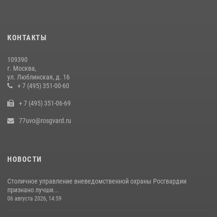
общественного порядка (видео)
14 июля 2026, 08:00
1
КОНТАКТЫ
Столичные росгвардейцы задержали мужчину с крупной партией
наркотиков (видео)
109390
15 июля 2026, 10:00
1
г. Москва,
ул. Люблинская, д. 16
В Москве сотрудники Росгвардии оказали помощь девушке,
+ 7 (495) 351-00-60
потерявшей сознание на улице (видео)
+ 7 (495) 351-06-69
17 июля 2026, 14:00
1
77uvo@rosgvard.ru
НОВОСТИ
Столичное управление вневедомственной охраны Росгвардии
признано лучши...
06 августа 2026, 14:59