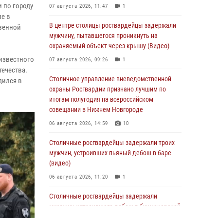
 по городу
07 августа 2026, 11:47
1
ие в
В центре столицы росгвардейцы задержали
венной
мужчину, пытавшегося проникнуть на
охраняемый объект через крышу (Видео)
известного
07 августа 2026, 09:26
1
течества.
Столичное управление вневедомственной
дился в
охраны Росгвардии признано лучшим по
итогам полугодия на всероссийском
совещании в Нижнем Новгороде
06 августа 2026, 14:59
10
Столичные росгвардейцы задержали троих
мужчин, устроивших пьяный дебош в баре
(видео)
06 августа 2026, 11:20
1
Столичные росгвардейцы задержали
мужчину, устроившего дебош в букмекерской
конторе (Видео)