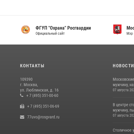
ФГУП "Охрана" Росгвардии
Мо
Официальный сайт
Мэр 
КОНТАКТЫ
НОВОСТ
109390
Московские
г. Москва,
мужчину, н
ул. Люблинская, д. 16
07 августа 20
+ 7 (495) 351-00-60
В центре с
+ 7 (495) 351-06-69
мужчину, пы
07 августа 20
77uvo@rosgvard.ru
Столичное 