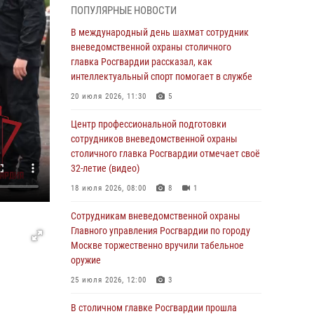
ПОПУЛЯРНЫЕ НОВОСТИ
05 августа 2026, 12:39
1
В международный день шахмат сотрудник
Делегация МВД Республики Беларусь
вневедомственной охраны столичного
ознакомилась с передовыми методами
главка Росгвардии рассказал, как
работы Росгвардии в Москве (видео)
интеллектуальный спорт помогает в службе
04 августа 2026, 18:16
5
1
20 июля 2026, 11:30
5
Сотрудники управления вневедомственной
Центр профессиональной подготовки
охраны Главного управления Росгвардии по
сотрудников вневедомственной охраны
городу Москве заняли первое место в
столичного главка Росгвардии отмечает своё
чемпионате столичного главка ведомства по
32-летие (видео)
самбо и боевому самбо (ВИДЕО)
18 июля 2026, 08:00
8
1
04 августа 2026, 14:00
5
1
Сотрудникам вневедомственной охраны
В Москве росгвардейцы задержали
Главного управления Росгвардии по городу
подозреваемого в нападении на охранника
Москве торжественно вручили табельное
торгового центра (видео)
оружие
04 августа 2026, 08:00
1
25 июля 2026, 12:00
3
На востоке Москвы сотрудники Росгвардии
В столичном главке Росгвардии прошла