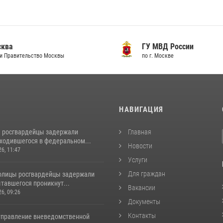
сква
ГУ МВД России
и Правительство Москвы
по г. Москве
И
НАВИГАЦИЯ
 росгвардейцы задержали
Главная
аходившегося в федеральном...
Новости
26, 11:47
Услуги
Для граждан
толицы росгвардейцы задержали
тавшегося проникнут...
Вакансии
26, 09:26
Документы
Контакты
управление вневедомственной