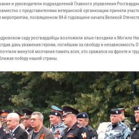
ание и руководители подразделений Главного управления Росгвардии
овместно с представителями ветеранской организации приняли участ
 мероприятии, посвященном 84-й годовщине начала Великой Отечест
ндровском саду росгвардейцы возложили алые гвоздики к Могиле Не
 отдав дань уважения героям, погибшим за свободу и независимость О
почтили минутой молчания память всех, кто сражался на фронте и тру
иближая победу нашей страны.