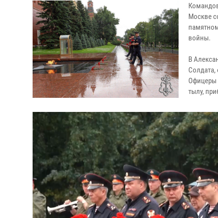
Командов
Москве с
памятном
войны.
В Алекса
Солдата,
Офицеры 
тылу, пр