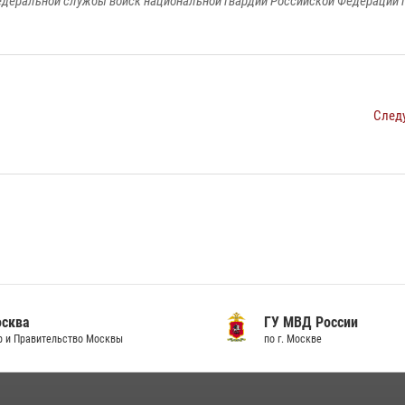
едеральной службы войск национальной гвардии Российской Федерации п
След
сква
ГУ МВД России
и Правительство Москвы
по г. Москве