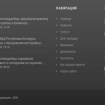
И
НАВИГАЦИЯ
росгвардейцы задержали мужчину,
Главная
 дебош в букмекер...
Новости
26, 12:39
Услуги
Для граждан
МВД Республики Беларусь
сь с передовыми методами р...
Вакансии
26, 18:16
Документы
Контакты
осгвардейцы задержали
ого в нападении на охранник...
На страже памяти
26, 08:00
Карта сайта
дерации, 2026