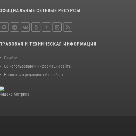
В центре столицы сотрудники Росгвардии
задержали нарушителей общественного
ОФИЦИАЛЬНЫЕ СЕТЕВЫЕ РЕСУРСЫ
порядка (видео)
14 июля 2026, 08:00
1
Столичные росгвардейцы задержали
мужчину с крупной партией наркотиков
ПРАВОВАЯ И ТЕХНИЧЕСКАЯ ИНФОРМАЦИЯ
(видео)
15 июля 2026, 10:00
1
О сайте
Об использовании информации сайта
В Москве сотрудники Росгвардии оказали
помощь девушке, потерявшей сознание на
Написать в редакцию об ошибках
улице (видео)
17 июля 2026, 14:00
1