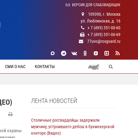
ВЕРСИЯ ДЛЯ СЛАБОВИДЯЩИХ
109390, г. Москва
ул. Люблинская, д. 16
Й
+ 7 (495) 351-00-60
+ 7 (495) 351-06-69
77uvo@rosgvard.ru
СМИ О НАС
КОНТАКТЫ
ЛЕНТА НОВОСТЕЙ
ДЕО)
Столичные росгвардейцы задержали
мужчину, устроившего дебош в букмекерской
ной охраны
конторе (Видео)
чившему