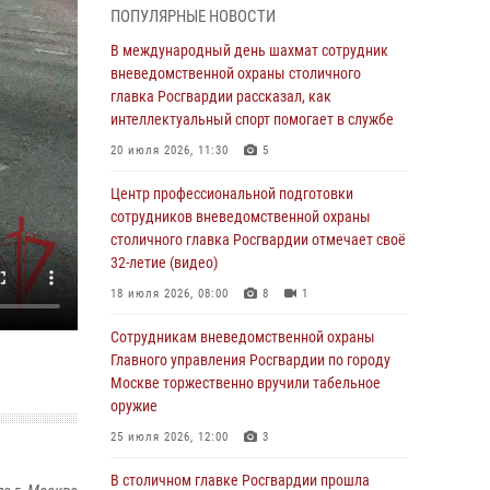
02 августа 2026, 10:00
1
ПОПУЛЯРНЫЕ НОВОСТИ
На Поклонной горе росгвардейцы
В международный день шахмат сотрудник
познакомили школьников из клуба «Лето
вневедомственной охраны столичного
Побед» со службой вневедомственной
главка Росгвардии рассказал, как
охраны (Видео)
интеллектуальный спорт помогает в службе
01 августа 2026, 12:00
6
1
20 июля 2026, 11:30
5
Столичные росгвардейцы почтили память
Центр профессиональной подготовки
российских воинов, погибших в Первой
сотрудников вневедомственной охраны
мировой войне
столичного главка Росгвардии отмечает своё
32-летие (видео)
01 августа 2026, 12:00
4
18 июля 2026, 08:00
8
1
В центре Москвы росгвардейцы помогли
мужчине с глубокой раной ноги (видео)
Сотрудникам вневедомственной охраны
Главного управления Росгвардии по городу
31 июля 2026, 14:00
1
Москве торжественно вручили табельное
оружие
Московские росгвардейцы предотвратили
кражи в магазинах столицы (видео)
25 июля 2026, 12:00
3
31 июля 2026, 12:00
1
В столичном главке Росгвардии прошла