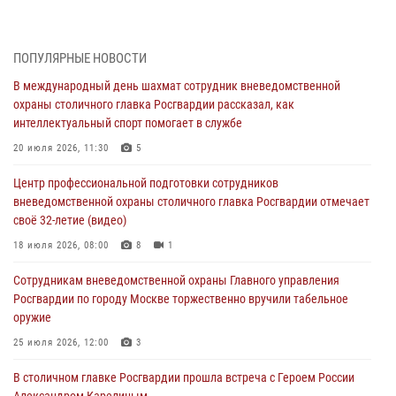
методами работы Росгвардии в Москве (видео)
04 августа 2026, 18:16
5
1
ПОПУЛЯРНЫЕ НОВОСТИ
Сотрудники управления вневедомственной охраны Главного
В международный день шахмат сотрудник вневедомственной
управления Росгвардии по городу Москве заняли первое место в
охраны столичного главка Росгвардии рассказал, как
чемпионате столичного главка ведомства по самбо и боевому
интеллектуальный спорт помогает в службе
самбо (ВИДЕО)
20 июля 2026, 11:30
5
04 августа 2026, 14:00
5
1
Центр профессиональной подготовки сотрудников
В Москве росгвардейцы задержали подозреваемого в нападении
вневедомственной охраны столичного главка Росгвардии отмечает
на охранника торгового центра (видео)
своё 32-летие (видео)
04 августа 2026, 08:00
1
18 июля 2026, 08:00
8
1
На востоке Москвы сотрудники Росгвардии задержали мужчину,
Сотрудникам вневедомственной охраны Главного управления
находящегося в федеральном розыске (видео)
Росгвардии по городу Москве торжественно вручили табельное
03 августа 2026, 12:00
1
оружие
Московские росгвардейцы пришли на помощь семье, у которой
25 июля 2026, 12:00
3
сломался автомобиль на проезжей части (Видео)
В столичном главке Росгвардии прошла встреча с Героем России
02 августа 2026, 10:00
1
Александром Карелиным