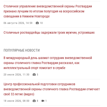
Столичное управление вневедомственной охраны Росгвардии
признано лучшим по итогам полугодия на всероссийском
совещании в Нижнем Новгороде
06 августа 2026, 14:59
10
Столичные росгвардейцы задержали троих мужчин, устроивших
пьяный дебош в баре (видео)
06 августа 2026, 11:20
1
ПОПУЛЯРНЫЕ НОВОСТИ
Столичные росгвардейцы задержали мужчину, устроившего дебош
В международный день шахмат сотрудник вневедомственной
в букмекерской конторе (Видео)
охраны столичного главка Росгвардии рассказал, как
05 августа 2026, 12:39
1
интеллектуальный спорт помогает в службе
Делегация МВД Республики Беларусь ознакомилась с передовыми
20 июля 2026, 11:30
5
методами работы Росгвардии в Москве (видео)
Центр профессиональной подготовки сотрудников
04 августа 2026, 18:16
5
1
вневедомственной охраны столичного главка Росгвардии отмечает
своё 32-летие (видео)
Сотрудники управления вневедомственной охраны Главного
управления Росгвардии по городу Москве заняли первое место в
18 июля 2026, 08:00
8
1
чемпионате столичного главка ведомства по самбо и боевому