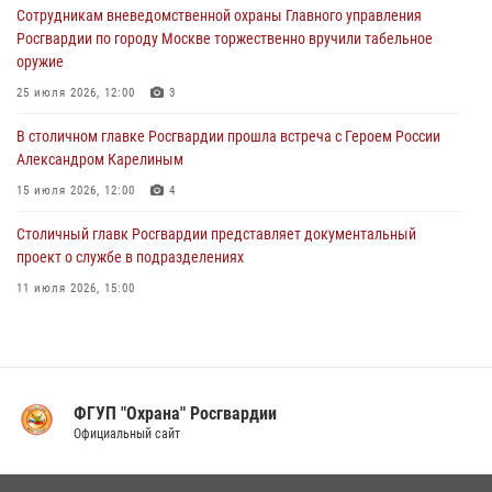
Сотрудникам вневедомственной охраны Главного управления
самбо (ВИДЕО)
Росгвардии по городу Москве торжественно вручили табельное
04 августа 2026, 14:00
5
1
оружие
В Москве росгвардейцы задержали подозреваемого в нападении
25 июля 2026, 12:00
3
на охранника торгового центра (видео)
В столичном главке Росгвардии прошла встреча с Героем России
04 августа 2026, 08:00
1
Александром Карелиным
15 июля 2026, 12:00
4
Столичный главк Росгвардии представляет документальный
проект о службе в подразделениях
11 июля 2026, 15:00
В Москве росгвардейцы провели тактико-специальные занятия на
охраняемых объектах
17 июля 2026, 12:00
4
ФГУП "Охрана" Росгвардии
В Управлении вневедомственной охраны Росгвардии подвели итоги
Официальный сайт
служебной деятельности за первое полугодие 2026 года (видео)
16 июля 2026, 13:00
6
1