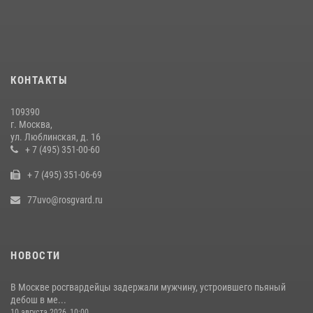
Столичные росгвардейцы задержали мужчину с крупной партией
наркотиков (видео)
15 июля 2026, 10:00
1
КОНТАКТЫ
Столичное управление вневедомственной охраны Росгвардии
признано лучшим по итогам полугодия на всероссийском
109390
совещании в Нижнем Новгороде
г. Москва,
06 августа 2026, 14:59
10
ул. Люблинская, д. 16
+ 7 (495) 351-00-60
В центре столицы сотрудники Росгвардии задержали нарушителей
+ 7 (495) 351-06-69
общественного порядка (видео)
14 июля 2026, 08:00
1
77uvo@rosgvard.ru
НОВОСТИ
В Москве росгвардейцы задержали мужчину, устроившего пьяный
дебош в ме...
10 августа 2026, 10:00