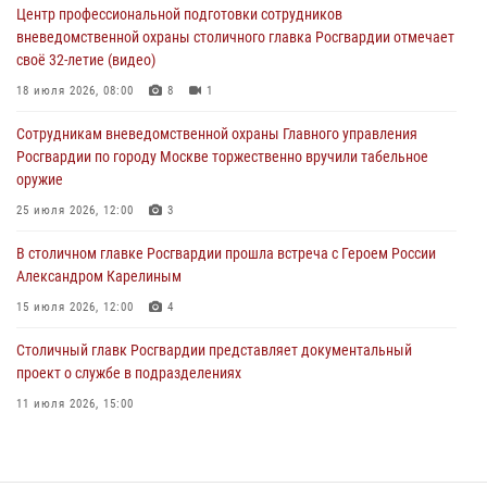
31 июля 2026, 14:00
1
Центр профессиональной подготовки сотрудников
вневедомственной охраны столичного главка Росгвардии отмечает
Московские росгвардейцы предотвратили кражи в магазинах
своё 32-летие (видео)
столицы (видео)
18 июля 2026, 08:00
8
1
31 июля 2026, 12:00
1
Сотрудникам вневедомственной охраны Главного управления
Сотрудники Росгвардии пресекли хулиганство на юго-западе
Росгвардии по городу Москве торжественно вручили табельное
Москвы (видео)
оружие
31 июля 2026, 08:00
1
25 июля 2026, 12:00
3
В столичном главке Росгвардии прошла встреча с Героем России
Александром Карелиным
15 июля 2026, 12:00
4
Столичный главк Росгвардии представляет документальный
проект о службе в подразделениях
11 июля 2026, 15:00
В Москве росгвардейцы провели тактико-специальные занятия на
охраняемых объектах