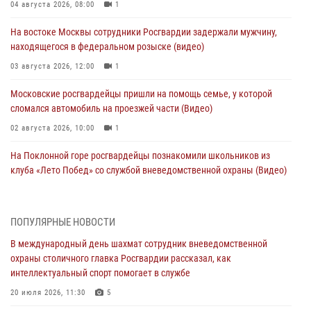
04 августа 2026, 08:00
1
На востоке Москвы сотрудники Росгвардии задержали мужчину,
находящегося в федеральном розыске (видео)
03 августа 2026, 12:00
1
Московские росгвардейцы пришли на помощь семье, у которой
сломался автомобиль на проезжей части (Видео)
02 августа 2026, 10:00
1
На Поклонной горе росгвардейцы познакомили школьников из
клуба «Лето Побед» со службой вневедомственной охраны (Видео)
01 августа 2026, 12:00
6
1
Столичные росгвардейцы почтили память российских воинов,
ПОПУЛЯРНЫЕ НОВОСТИ
погибших в Первой мировой войне
В международный день шахмат сотрудник вневедомственной
01 августа 2026, 12:00
4
охраны столичного главка Росгвардии рассказал, как
интеллектуальный спорт помогает в службе
В центре Москвы росгвардейцы помогли мужчине с глубокой раной
ноги (видео)
20 июля 2026, 11:30
5