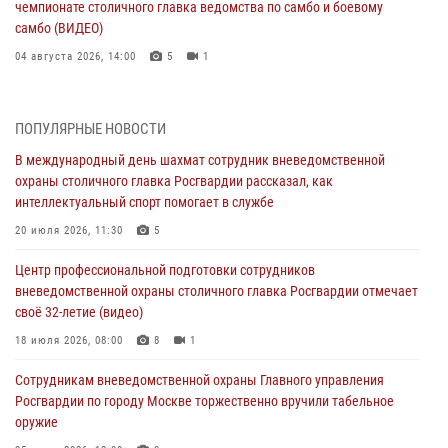
чемпионате столичного главка ведомства по самбо и боевому
самбо (ВИДЕО)
04 августа 2026, 14:00
5
1
В Москве росгвардейцы задержали подозреваемого в нападении
на охранника торгового центра (видео)
ПОПУЛЯРНЫЕ НОВОСТИ
04 августа 2026, 08:00
1
В международный день шахмат сотрудник вневедомственной
охраны столичного главка Росгвардии рассказал, как
На востоке Москвы сотрудники Росгвардии задержали мужчину,
интеллектуальный спорт помогает в службе
находящегося в федеральном розыске (видео)
20 июля 2026, 11:30
5
03 августа 2026, 12:00
1
Центр профессиональной подготовки сотрудников
Московские росгвардейцы пришли на помощь семье, у которой
вневедомственной охраны столичного главка Росгвардии отмечает
сломался автомобиль на проезжей части (Видео)
своё 32-летие (видео)
02 августа 2026, 10:00
1
18 июля 2026, 08:00
8
1
На Поклонной горе росгвардейцы познакомили школьников из
Сотрудникам вневедомственной охраны Главного управления
клуба «Лето Побед» со службой вневедомственной охраны (Видео)
Росгвардии по городу Москве торжественно вручили табельное
01 августа 2026, 12:00
6
1
оружие