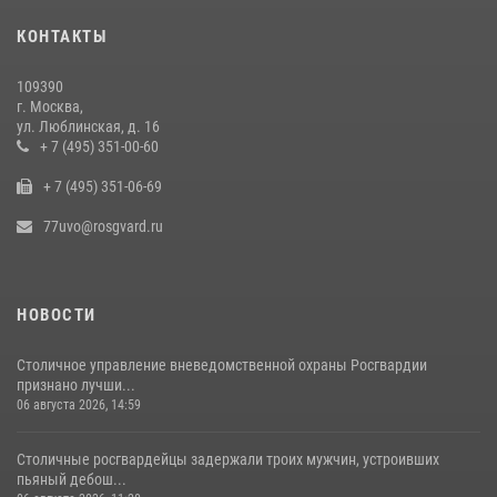
КОНТАКТЫ
Столичные росгвардейцы задержали мужчину с крупной партией
наркотиков (видео)
109390
15 июля 2026, 10:00
1
г. Москва,
ул. Люблинская, д. 16
В Москве сотрудники Росгвардии оказали помощь девушке,
+ 7 (495) 351-00-60
потерявшей сознание на улице (видео)
+ 7 (495) 351-06-69
17 июля 2026, 14:00
1
77uvo@rosgvard.ru
НОВОСТИ
Столичное управление вневедомственной охраны Росгвардии
признано лучши...
06 августа 2026, 14:59
Столичные росгвардейцы задержали троих мужчин, устроивших
пьяный дебош...