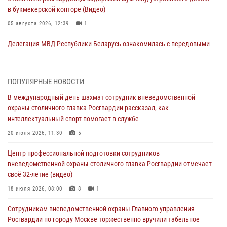
в букмекерской конторе (Видео)
05 августа 2026, 12:39
1
Делегация МВД Республики Беларусь ознакомилась с передовыми
методами работы Росгвардии в Москве (видео)
04 августа 2026, 18:16
5
1
ПОПУЛЯРНЫЕ НОВОСТИ
Сотрудники управления вневедомственной охраны Главного
В международный день шахмат сотрудник вневедомственной
управления Росгвардии по городу Москве заняли первое место в
охраны столичного главка Росгвардии рассказал, как
чемпионате столичного главка ведомства по самбо и боевому
интеллектуальный спорт помогает в службе
самбо (ВИДЕО)
20 июля 2026, 11:30
5
04 августа 2026, 14:00
5
1
Центр профессиональной подготовки сотрудников
В Москве росгвардейцы задержали подозреваемого в нападении
вневедомственной охраны столичного главка Росгвардии отмечает
на охранника торгового центра (видео)
своё 32-летие (видео)
04 августа 2026, 08:00
1
18 июля 2026, 08:00
8
1
На востоке Москвы сотрудники Росгвардии задержали мужчину,
Сотрудникам вневедомственной охраны Главного управления
находящегося в федеральном розыске (видео)
Росгвардии по городу Москве торжественно вручили табельное
03 августа 2026, 12:00
1