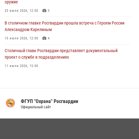
оружие
Московские росгвардейцы пришли на помощь семье, у которой
25 июля 2026, 12:00
3
сломался автомобиль на проезжей части (Видео)
В столичном главке Росгвардии прошла встреча с Героем России
02 августа 2026, 10:00
1
Александром Карелиным
15 июля 2026, 12:00
4
Столичный главк Росгвардии представляет документальный
проект о службе в подразделениях
11 июля 2026, 15:00
В Москве росгвардейцы провели тактико-специальные занятия на
охраняемых объектах
17 июля 2026, 12:00
4
ФГУП "Охрана" Росгвардии
В Управлении вневедомственной охраны Росгвардии подвели итоги
Официальный сайт
служебной деятельности за первое полугодие 2026 года (видео)
16 июля 2026, 13:00
6
1
Столичные росгвардейцы задержали мужчину с крупной партией