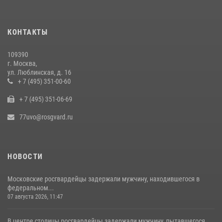
наркотиков (видео)
15 июля 2026, 10:00
1
КОНТАКТЫ
В центре столицы сотрудники Росгвардии задержали нарушителей
общественного порядка (видео)
109390
14 июля 2026, 08:00
1
г. Москва,
ул. Люблинская, д. 16
В Москве сотрудники Росгвардии оказали помощь девушке,
+ 7 (495) 351-00-60
потерявшей сознание на улице (видео)
+ 7 (495) 351-06-69
17 июля 2026, 14:00
1
77uvo@rosgvard.ru
НОВОСТИ
Московские росгвардейцы задержали мужчину, находившегося в
федеральном...
07 августа 2026, 11:47
В центре столицы росгвардейцы задержали мужчину, пытавшегося