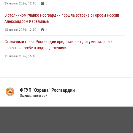
Столичные росгвардейцы почтили память российских воинов,
25 июля 2026, 12:00
3
погибших в Первой мировой войне
В столичном главке Росгвардии прошла встреча с Героем России
01 августа 2026, 12:00
4
Александром Карелиным
15 июля 2026, 12:00
4
Столичный главк Росгвардии представляет документальный
проект о службе в подразделениях
11 июля 2026, 15:00
В Москве росгвардейцы провели тактико-специальные занятия на
охраняемых объектах
17 июля 2026, 12:00
4
ФГУП "Охрана" Росгвардии
В Управлении вневедомственной охраны Росгвардии подвели итоги
Официальный сайт
служебной деятельности за первое полугодие 2026 года (видео)
16 июля 2026, 13:00
6
1
В центре столицы сотрудники Росгвардии задержали нарушителей
общественного порядка (видео)