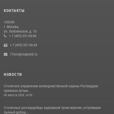
14 июля 2026, 08:00
1
КОНТАКТЫ
Столичные росгвардейцы задержали мужчину с крупной партией
наркотиков (видео)
109390
15 июля 2026, 10:00
1
г. Москва,
ул. Люблинская, д. 16
В Москве сотрудники Росгвардии оказали помощь девушке,
+ 7 (495) 351-00-60
потерявшей сознание на улице (видео)
+ 7 (495) 351-06-69
17 июля 2026, 14:00
1
77uvo@rosgvard.ru
НОВОСТИ
Столичное управление вневедомственной охраны Росгвардии
признано лучши...
06 августа 2026, 14:59
Столичные росгвардейцы задержали троих мужчин, устроивших
пьяный дебош...