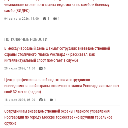
чемпионате столичного главка ведомства по самбо и боевому
самбо (ВИДЕО)
04 августа 2026, 14:00
5
1
В Москве росгвардейцы задержали подозреваемого в нападении
на охранника торгового центра (видео)
ПОПУЛЯРНЫЕ НОВОСТИ
04 августа 2026, 08:00
1
В международный день шахмат сотрудник вневедомственной
охраны столичного главка Росгвардии рассказал, как
На востоке Москвы сотрудники Росгвардии задержали мужчину,
интеллектуальный спорт помогает в службе
находящегося в федеральном розыске (видео)
20 июля 2026, 11:30
5
03 августа 2026, 12:00
1
Центр профессиональной подготовки сотрудников
Московские росгвардейцы пришли на помощь семье, у которой
вневедомственной охраны столичного главка Росгвардии отмечает
сломался автомобиль на проезжей части (Видео)
своё 32-летие (видео)
02 августа 2026, 10:00
1
18 июля 2026, 08:00
8
1
На Поклонной горе росгвардейцы познакомили школьников из
Сотрудникам вневедомственной охраны Главного управления
клуба «Лето Побед» со службой вневедомственной охраны (Видео)
Росгвардии по городу Москве торжественно вручили табельное
01 августа 2026, 12:00
6
1
оружие