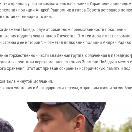
иятии приняли участие заместитель начальника Управления вневедо
олковник полиции Андрей Радивоник и глава Совета ветеранов полк
в отставке Геннадий Томин.
ка Знамени Победы служит символом преемственности поколений
уважения подвигу защитников Отечества. Этот символ имеет огромно
й страны и её истории", — отметил полковник полиции Андрей Радиво
ение торжественной части знаменная группа, облаченная в парадную 
даемая почетным караулом, внесла копию Знамени Победы в место е
ого хранения. Этот акт призван сохранить историческую память и под
ков тыла минутой молчания.
 знак уважения и благодарности героям, отдавшим жизни за свободу