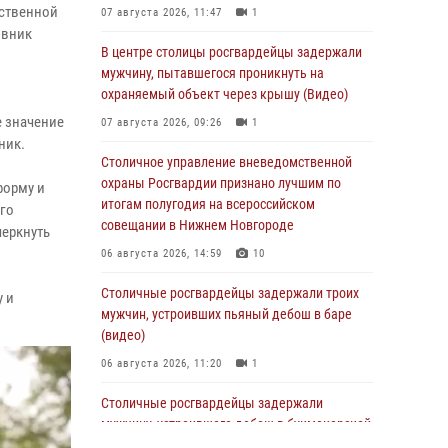
мственной
07 августа 2026, 11:47
1
овник
В центре столицы росгвардейцы задержали
мужчину, пытавшегося проникнуть на
охраняемый объект через крышу (Видео)
е значение
07 августа 2026, 09:26
1
ник.
Столичное управление вневедомственной
охраны Росгвардии признано лучшим по
форму и
итогам полугодия на всероссийском
го
совещании в Нижнем Новгороде
черкнуть
06 августа 2026, 14:59
10
Столичные росгвардейцы задержали троих
 и
мужчин, устроивших пьяный дебош в баре
(видео)
06 августа 2026, 11:20
1
Столичные росгвардейцы задержали
мужчину, устроившего дебош в букмекерской
конторе (Видео)