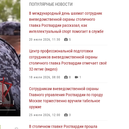
ПОПУЛЯРНЫЕ НОВОСТИ
05 августа 2026, 12:39
1
В международный день шахмат сотрудник
Делегация МВД Республики Беларусь
вневедомственной охраны столичного
ознакомилась с передовыми методами
главка Росгвардии рассказал, как
работы Росгвардии в Москве (видео)
интеллектуальный спорт помогает в службе
04 августа 2026, 18:16
5
1
20 июля 2026, 11:30
5
Сотрудники управления вневедомственной
Центр профессиональной подготовки
охраны Главного управления Росгвардии по
сотрудников вневедомственной охраны
городу Москве заняли первое место в
столичного главка Росгвардии отмечает своё
чемпионате столичного главка ведомства по
32-летие (видео)
самбо и боевому самбо (ВИДЕО)
18 июля 2026, 08:00
8
1
04 августа 2026, 14:00
5
1
Сотрудникам вневедомственной охраны
В Москве росгвардейцы задержали
Главного управления Росгвардии по городу
подозреваемого в нападении на охранника
Москве торжественно вручили табельное
торгового центра (видео)
оружие
04 августа 2026, 08:00
1
25 июля 2026, 12:00
3
На востоке Москвы сотрудники Росгвардии
В столичном главке Росгвардии прошла