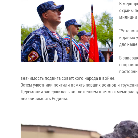
В меропр
охраны п
милиции 
"Установ
и данью 
для наше
В заверш
сопровож
постоянн
значимость подвига советского народа в войне.
Затем участники почтили память павших воинов и тружени
Церемония завершилась возложением цветов к мемориалу в
независимость Родины.