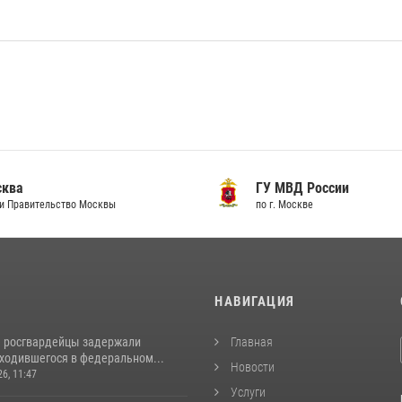
сква
ГУ МВД России
и Правительство Москвы
по г. Москве
И
НАВИГАЦИЯ
 росгвардейцы задержали
Главная
аходившегося в федеральном...
Новости
26, 11:47
Услуги