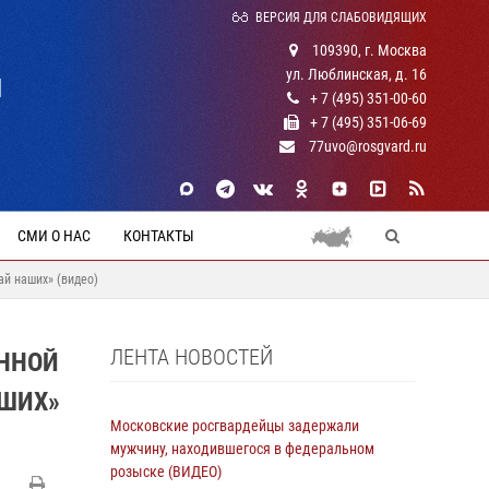
ВЕРСИЯ ДЛЯ СЛАБОВИДЯЩИХ
109390, г. Москва
ул. Люблинская, д. 16
Й
+ 7 (495) 351-00-60
+ 7 (495) 351-06-69
77uvo@rosgvard.ru
СМИ О НАС
КОНТАКТЫ
й наших» (видео)
ЛЕНТА НОВОСТЕЙ
ННОЙ
АШИХ»
Московские росгвардейцы задержали
мужчину, находившегося в федеральном
розыске (ВИДЕО)