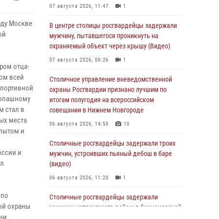
07 августа 2026, 11:47
1
оду Москве
В центре столицы росгвардейцы задержали
ой
мужчину, пытавшегося проникнуть на
охраняемый объект через крышу (Видео)
07 августа 2026, 09:26
1
ром отца-
лом всей
Столичное управление вневедомственной
 спортивной
охраны Росгвардии признано лучшим по
копашному
итогам полугодия на всероссийском
м стал в
совещании в Нижнем Новгороде
вых места
06 августа 2026, 14:59
10
опытом и
Столичные росгвардейцы задержали троих
оссии и
мужчин, устроивших пьяный дебош в баре
ул
(видео)
06 августа 2026, 11:20
1
 по
Столичные росгвардейцы задержали
ной охраны
мужчину, устроившего дебош в букмекерской
ни.
конторе (Видео)