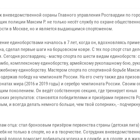
к вневедомственной охраны Главного управления Росгвардии по гор
щик полиции Максим Р. не только несёт службу по охране общественн
ости в Москве, но и является выдающимся спортсменом.
ение единоборствами началось в 7 лет, когда он, вдохновляясь приме
а, сделал первые шаги на борцовском ковре. С тех пор спорт стал де
и. Сегодня росгвардеец - мастер спорта по шести видам единоборств:
самбо, комплексному единоборству, армейскому рукопашному бою, ру
ужебному единоборству. Мастером спорта по спортивной борьбе Макси
, одержав победу на чемпионате России. На его счету также два призо
онатах мира (2016 и 2019 годы) и серебро чемпионата России. Своим 
щим поколением. Он ведёт собственную секцию, где тренирует юных
оких результатов: становятся победителями и призёрами первенств Р
ым, и всегда делать немного больше, чем твой соперник», - подчеркн
пам отца: стал бронзовым призёром первенства страны (детская лига)
бя не только в спорте, но и в творчестве. Сотрудник вневедомствен
й подход помогает добиваться успеха и в службе, и в спорте, и в жиз