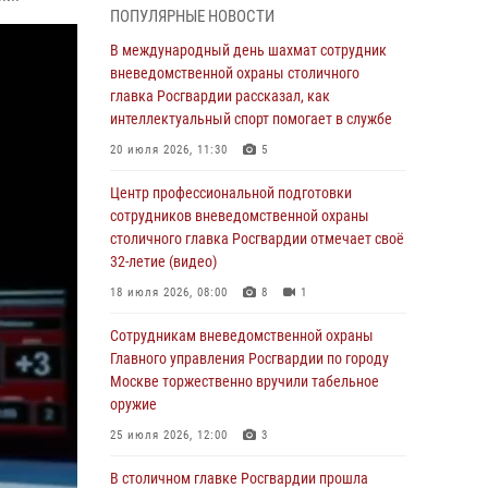
ПОПУЛЯРНЫЕ НОВОСТИ
05 августа 2026, 12:39
1
В международный день шахмат сотрудник
Делегация МВД Республики Беларусь
вневедомственной охраны столичного
ознакомилась с передовыми методами
главка Росгвардии рассказал, как
работы Росгвардии в Москве (видео)
интеллектуальный спорт помогает в службе
04 августа 2026, 18:16
5
1
20 июля 2026, 11:30
5
Сотрудники управления вневедомственной
Центр профессиональной подготовки
охраны Главного управления Росгвардии по
сотрудников вневедомственной охраны
городу Москве заняли первое место в
столичного главка Росгвардии отмечает своё
чемпионате столичного главка ведомства по
32-летие (видео)
самбо и боевому самбо (ВИДЕО)
18 июля 2026, 08:00
8
1
04 августа 2026, 14:00
5
1
Сотрудникам вневедомственной охраны
В Москве росгвардейцы задержали
Главного управления Росгвардии по городу
подозреваемого в нападении на охранника
Москве торжественно вручили табельное
торгового центра (видео)
оружие
04 августа 2026, 08:00
1
25 июля 2026, 12:00
3
На востоке Москвы сотрудники Росгвардии
В столичном главке Росгвардии прошла