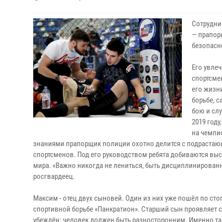
Сотрудни
— прапор
безопасн
Его увлеч
спортсмен
его жизн
борьбе, 
бою и сл
2019 году
на чемпи
знаниями прапорщик полиции охотно делится с подрастаю
спортсменов. Под его руководством ребята добиваются выс
мира. «Важно никогда не лениться, быть дисциплинированн
росгвардеец.
Максим - отец двух сыновей. Один из них уже пошёл по сто
спортивной борьбе «Панкратион». Старший сын проявляет се
убеждён: человек должен быть разносторонним. Именно тако