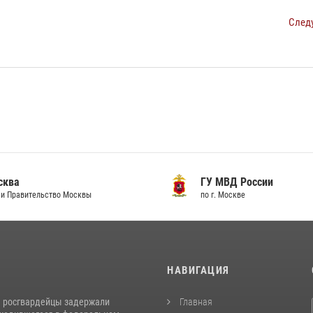
След
сква
ГУ МВД России
и Правительство Москвы
по г. Москве
И
НАВИГАЦИЯ
 росгвардейцы задержали
Главная