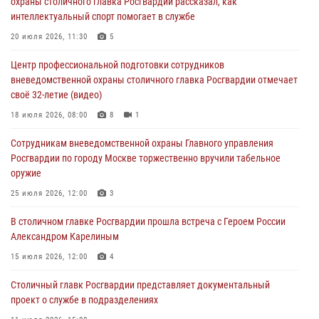
охраны столичного главка Росгвардии рассказал, как
На востоке Москвы сотрудники Росгвардии задержали мужчину,
интеллектуальный спорт помогает в службе
находящегося в федеральном розыске (видео)
20 июля 2026, 11:30
5
03 августа 2026, 12:00
1
Центр профессиональной подготовки сотрудников
Московские росгвардейцы пришли на помощь семье, у которой
вневедомственной охраны столичного главка Росгвардии отмечает
сломался автомобиль на проезжей части (Видео)
своё 32-летие (видео)
02 августа 2026, 10:00
1
18 июля 2026, 08:00
8
1
На Поклонной горе росгвардейцы познакомили школьников из
Сотрудникам вневедомственной охраны Главного управления
клуба «Лето Побед» со службой вневедомственной охраны (Видео)
Росгвардии по городу Москве торжественно вручили табельное
01 августа 2026, 12:00
6
1
оружие
Столичные росгвардейцы почтили память российских воинов,
25 июля 2026, 12:00
3
погибших в Первой мировой войне
В столичном главке Росгвардии прошла встреча с Героем России
01 августа 2026, 12:00
4
Александром Карелиным
15 июля 2026, 12:00
4
Столичный главк Росгвардии представляет документальный
проект о службе в подразделениях