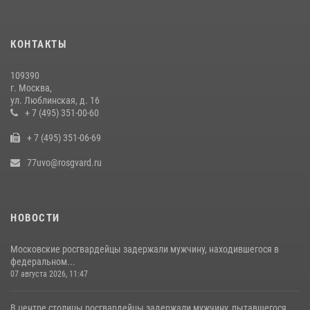
наркотиков (видео)
15 июля 2026, 10:00
1
КОНТАКТЫ
В центре столицы сотрудники Росгвардии задержали нарушителей
общественного порядка (видео)
109390
14 июля 2026, 08:00
1
г. Москва,
ул. Люблинская, д. 16
В Москве сотрудники Росгвардии оказали помощь девушке,
+ 7 (495) 351-00-60
потерявшей сознание на улице (видео)
+ 7 (495) 351-06-69
17 июля 2026, 14:00
1
77uvo@rosgvard.ru
НОВОСТИ
Московские росгвардейцы задержали мужчину, находившегося в
федеральном...
07 августа 2026, 11:47
В центре столицы росгвардейцы задержали мужчину, пытавшегося