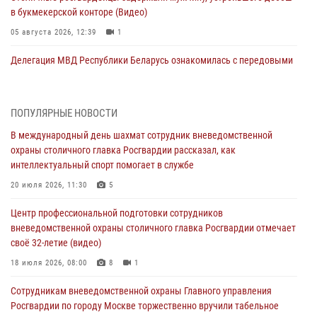
в букмекерской конторе (Видео)
05 августа 2026, 12:39
1
Делегация МВД Республики Беларусь ознакомилась с передовыми
методами работы Росгвардии в Москве (видео)
04 августа 2026, 18:16
5
1
ПОПУЛЯРНЫЕ НОВОСТИ
Сотрудники управления вневедомственной охраны Главного
В международный день шахмат сотрудник вневедомственной
управления Росгвардии по городу Москве заняли первое место в
охраны столичного главка Росгвардии рассказал, как
чемпионате столичного главка ведомства по самбо и боевому
интеллектуальный спорт помогает в службе
самбо (ВИДЕО)
20 июля 2026, 11:30
5
04 августа 2026, 14:00
5
1
Центр профессиональной подготовки сотрудников
В Москве росгвардейцы задержали подозреваемого в нападении
вневедомственной охраны столичного главка Росгвардии отмечает
на охранника торгового центра (видео)
своё 32-летие (видео)
04 августа 2026, 08:00
1
18 июля 2026, 08:00
8
1
На востоке Москвы сотрудники Росгвардии задержали мужчину,
Сотрудникам вневедомственной охраны Главного управления
находящегося в федеральном розыске (видео)
Росгвардии по городу Москве торжественно вручили табельное
03 августа 2026, 12:00
1