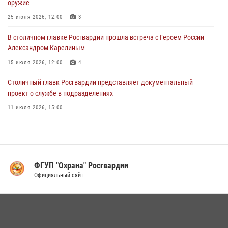
оружие
Московские росгвардейцы пришли на помощь семье, у которой
25 июля 2026, 12:00
3
сломался автомобиль на проезжей части (Видео)
В столичном главке Росгвардии прошла встреча с Героем России
02 августа 2026, 10:00
1
Александром Карелиным
15 июля 2026, 12:00
4
Столичный главк Росгвардии представляет документальный
проект о службе в подразделениях
11 июля 2026, 15:00
В Москве росгвардейцы провели тактико-специальные занятия на
охраняемых объектах
17 июля 2026, 12:00
4
ФГУП "Охрана" Росгвардии
В Управлении вневедомственной охраны Росгвардии подвели итоги
Официальный сайт
служебной деятельности за первое полугодие 2026 года (видео)
16 июля 2026, 13:00
6
1
Столичные росгвардейцы задержали мужчину с крупной партией