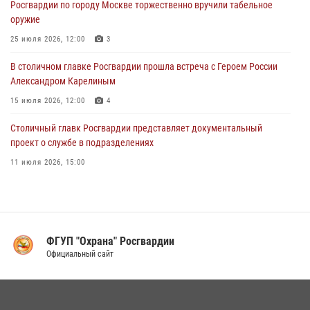
Росгвардии по городу Москве торжественно вручили табельное
03 августа 2026, 12:00
1
оружие
Московские росгвардейцы пришли на помощь семье, у которой
25 июля 2026, 12:00
3
сломался автомобиль на проезжей части (Видео)
В столичном главке Росгвардии прошла встреча с Героем России
02 августа 2026, 10:00
1
Александром Карелиным
15 июля 2026, 12:00
4
Столичный главк Росгвардии представляет документальный
проект о службе в подразделениях
11 июля 2026, 15:00
В Москве росгвардейцы провели тактико-специальные занятия на
охраняемых объектах
17 июля 2026, 12:00
4
ФГУП "Охрана" Росгвардии
В Управлении вневедомственной охраны Росгвардии подвели итоги
Официальный сайт
служебной деятельности за первое полугодие 2026 года (видео)
16 июля 2026, 13:00
6
1