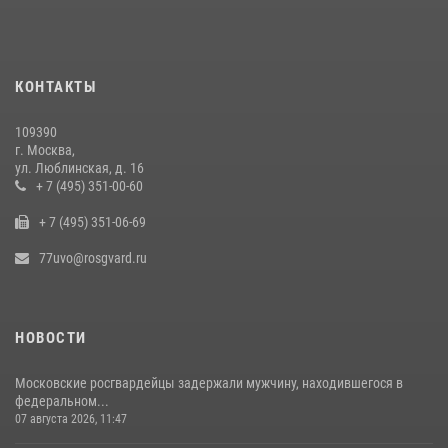
Столичные росгвардейцы задержали мужчину с крупной партией
наркотиков (видео)
15 июля 2026, 10:00
1
КОНТАКТЫ
В центре столицы сотрудники Росгвардии задержали нарушителей
общественного порядка (видео)
109390
14 июля 2026, 08:00
1
г. Москва,
ул. Люблинская, д. 16
В Москве сотрудники Росгвардии оказали помощь девушке,
+ 7 (495) 351-00-60
потерявшей сознание на улице (видео)
+ 7 (495) 351-06-69
17 июля 2026, 14:00
1
77uvo@rosgvard.ru
НОВОСТИ
Московские росгвардейцы задержали мужчину, находившегося в
федеральном...
07 августа 2026, 11:47