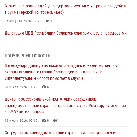
Столичные росгвардейцы задержали мужчину, устроившего дебош
в букмекерской конторе (Видео)
05 августа 2026, 12:39
1
Делегация МВД Республики Беларусь ознакомилась с передовыми
методами работы Росгвардии в Москве (видео)
04 августа 2026, 18:16
5
1
ПОПУЛЯРНЫЕ НОВОСТИ
Сотрудники управления вневедомственной охраны Главного
В международный день шахмат сотрудник вневедомственной
управления Росгвардии по городу Москве заняли первое место в
охраны столичного главка Росгвардии рассказал, как
чемпионате столичного главка ведомства по самбо и боевому
интеллектуальный спорт помогает в службе
самбо (ВИДЕО)
20 июля 2026, 11:30
5
04 августа 2026, 14:00
5
1
Центр профессиональной подготовки сотрудников
В Москве росгвардейцы задержали подозреваемого в нападении
вневедомственной охраны столичного главка Росгвардии отмечает
на охранника торгового центра (видео)
своё 32-летие (видео)
04 августа 2026, 08:00
1
18 июля 2026, 08:00
8
1
На востоке Москвы сотрудники Росгвардии задержали мужчину,
Сотрудникам вневедомственной охраны Главного управления
находящегося в федеральном розыске (видео)