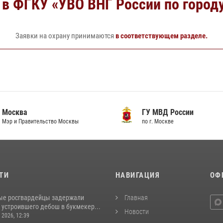
в ФГКУ «УВО ВНГ России по город
Заявки на охрану принимаются
в соответствующем разделе.
Москва
ГУ МВД России
Мэр и Правительство Москвы
по г. Москве
ТИ
НАВИГАЦИЯ
ОФ
ые росгвардейцы задержали
Главная
 устроившего дебош в букмекер...
Новости
 2026, 12:39