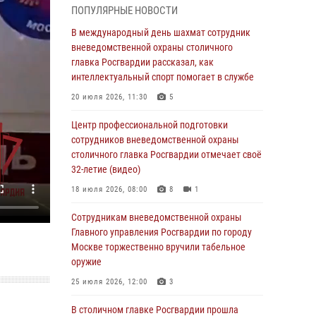
ПОПУЛЯРНЫЕ НОВОСТИ
04 августа 2026, 18:16
5
1
В международный день шахмат сотрудник
Сотрудники управления вневедомственной
вневедомственной охраны столичного
охраны Главного управления Росгвардии по
главка Росгвардии рассказал, как
городу Москве заняли первое место в
интеллектуальный спорт помогает в службе
чемпионате столичного главка ведомства по
20 июля 2026, 11:30
5
самбо и боевому самбо (ВИДЕО)
Центр профессиональной подготовки
04 августа 2026, 14:00
5
1
сотрудников вневедомственной охраны
В Москве росгвардейцы задержали
столичного главка Росгвардии отмечает своё
подозреваемого в нападении на охранника
32-летие (видео)
торгового центра (видео)
18 июля 2026, 08:00
8
1
04 августа 2026, 08:00
1
Сотрудникам вневедомственной охраны
На востоке Москвы сотрудники Росгвардии
Главного управления Росгвардии по городу
задержали мужчину, находящегося в
Москве торжественно вручили табельное
федеральном розыске (видео)
оружие
03 августа 2026, 12:00
1
25 июля 2026, 12:00
3
Московские росгвардейцы пришли на
В столичном главке Росгвардии прошла