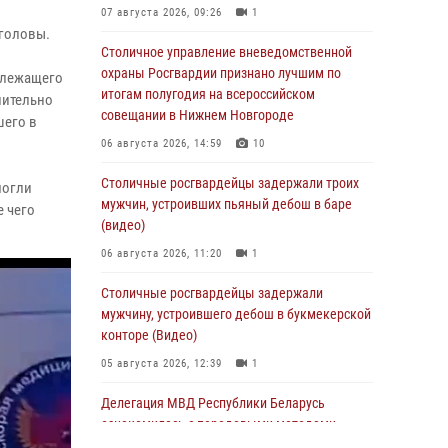
07 августа 2026, 09:26
1
 головы.
Столичное управление вневедомственной
охраны Росгвардии признано лучшим по
 лежащего
итогам полугодия на всероссийском
лительно
совещании в Нижнем Новгороде
шего в
06 августа 2026, 14:59
10
Столичные росгвардейцы задержали троих
могли
мужчин, устроивших пьяный дебош в баре
 чего
(видео)
06 августа 2026, 11:20
1
Столичные росгвардейцы задержали
мужчину, устроившего дебош в букмекерской
конторе (Видео)
05 августа 2026, 12:39
1
Делегация МВД Республики Беларусь
ознакомилась с передовыми методами
работы Росгвардии в Москве (видео)