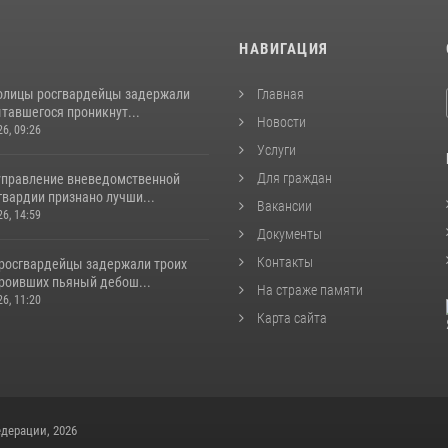
И
НАВИГАЦИЯ
толицы росгвардейцы задержали
Главная
тавшегося проникнут...
Новости
26, 09:26
Услуги
Для граждан
управление вневедомственной
гвардии признано лучши...
Вакансии
26, 14:59
Документы
Контакты
росгвардейцы задержали троих
троивших пьяный дебош...
На страже памяти
26, 11:20
Карта сайта
дерации, 2026