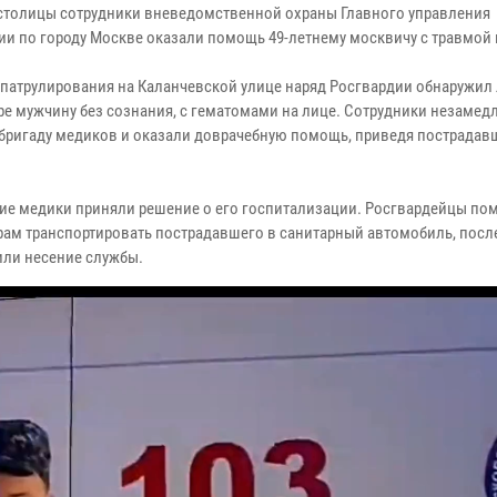
 столицы сотрудники вневедомственной охраны Главного управления
ии по городу Москве оказали помощь 49-летнему москвичу с травмой
 патрулирования на Каланчевской улице наряд Росгвардии обнаружил
аре мужчину без сознания, с гематомами на лице. Сотрудники незамед
бригаду медиков и оказали доврачебную помощь, приведя пострадав
е медики приняли решение о его госпитализации. Росгвардейцы по
ам транспортировать пострадавшего в санитарный автомобиль, после
ли несение службы.