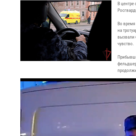
В центре
Росгвард
Во время
на троту
вызвали 
чувство.
Прибывши
фельдшер
продолжи