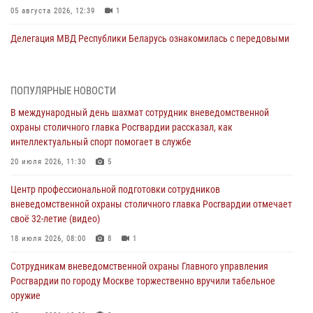
05 августа 2026, 12:39
1
Делегация МВД Республики Беларусь ознакомилась с передовыми
методами работы Росгвардии в Москве (видео)
04 августа 2026, 18:16
5
1
ПОПУЛЯРНЫЕ НОВОСТИ
Сотрудники управления вневедомственной охраны Главного
В международный день шахмат сотрудник вневедомственной
управления Росгвардии по городу Москве заняли первое место в
охраны столичного главка Росгвардии рассказал, как
чемпионате столичного главка ведомства по самбо и боевому
интеллектуальный спорт помогает в службе
самбо (ВИДЕО)
20 июля 2026, 11:30
5
04 августа 2026, 14:00
5
1
Центр профессиональной подготовки сотрудников
В Москве росгвардейцы задержали подозреваемого в нападении
вневедомственной охраны столичного главка Росгвардии отмечает
на охранника торгового центра (видео)
своё 32-летие (видео)
04 августа 2026, 08:00
1
18 июля 2026, 08:00
8
1
На востоке Москвы сотрудники Росгвардии задержали мужчину,
Сотрудникам вневедомственной охраны Главного управления
находящегося в федеральном розыске (видео)
Росгвардии по городу Москве торжественно вручили табельное
03 августа 2026, 12:00
1
оружие