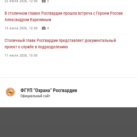
Московские росгвардейцы пришли на помощь семье, у которой
25 июля 2026, 12:00
3
сломался автомобиль на проезжей части (Видео)
В столичном главке Росгвардии прошла встреча с Героем России
02 августа 2026, 10:00
1
Александром Карелиным
15 июля 2026, 12:00
4
Столичный главк Росгвардии представляет документальный
проект о службе в подразделениях
11 июля 2026, 15:00
В Москве росгвардейцы провели тактико-специальные занятия на
охраняемых объектах
17 июля 2026, 12:00
4
ФГУП "Охрана" Росгвардии
В Управлении вневедомственной охраны Росгвардии подвели итоги
Официальный сайт
служебной деятельности за первое полугодие 2026 года (видео)
16 июля 2026, 13:00
6
1
Столичные росгвардейцы задержали мужчину с крупной партией
наркотиков (видео)