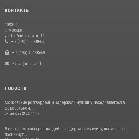
15 июля 2026, 10:00
1
КОНТАКТЫ
В центре столицы сотрудники Росгвардии задержали нарушителей
общественного порядка (видео)
109390
14 июля 2026, 08:00
1
г. Москва,
ул. Люблинская, д. 16
В Москве сотрудники Росгвардии оказали помощь девушке,
+ 7 (495) 351-00-60
потерявшей сознание на улице (видео)
+ 7 (495) 351-06-69
17 июля 2026, 14:00
1
77uvo@rosgvard.ru
НОВОСТИ
Московские росгвардейцы задержали мужчину, находившегося в
федеральном...
07 августа 2026, 11:47
В центре столицы росгвардейцы задержали мужчину, пытавшегося
проникнут...