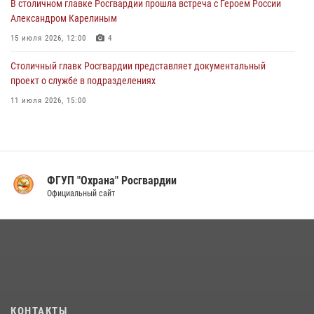
В столичном главке Росгвардии прошла встреча с Героем России
02 августа 2026, 10:00
1
Александром Карелиным
15 июля 2026, 12:00
4
Столичный главк Росгвардии представляет документальный
проект о службе в подразделениях
11 июля 2026, 15:00
В Москве росгвардейцы провели тактико-специальные занятия на
охраняемых объектах
17 июля 2026, 12:00
4
ФГУП "Охрана" Росгвардии
В Управлении вневедомственной охраны Росгвардии подвели итоги
Официальный сайт
служебной деятельности за первое полугодие 2026 года (видео)
16 июля 2026, 13:00
6
1
В центре столицы сотрудники Росгвардии задержали нарушителей
общественного порядка (видео)
14 июля 2026, 08:00
1
КОНТАКТЫ