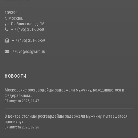
Столичные росгвардейцы задержали мужчину с крупной партией
наркотиков (видео)
109390
15 июля 2026, 10:00
1
г. Москва,
ул. Люблинская, д. 16
В Москве сотрудники Росгвардии оказали помощь девушке,
+ 7 (495) 351-00-60
потерявшей сознание на улице (видео)
+ 7 (495) 351-06-69
17 июля 2026, 14:00
1
77uvo@rosgvard.ru
НОВОСТИ
Московские росгвардейцы задержали мужчину, находившегося в
федеральном...
07 августа 2026, 11:47
В центре столицы росгвардейцы задержали мужчину, пытавшегося
проникнут...
07 августа 2026, 09:26