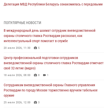
Делегация МВД Республики Беларусь ознакомилась с передовыми
методами работы Росгвардии в Москве (видео)
04 августа 2026, 18:16
5
1
ПОПУЛЯРНЫЕ НОВОСТИ
Сотрудники управления вневедомственной охраны Главного
В международный день шахмат сотрудник вневедомственной
управления Росгвардии по городу Москве заняли первое место в
охраны столичного главка Росгвардии рассказал, как
чемпионате столичного главка ведомства по самбо и боевому
интеллектуальный спорт помогает в службе
самбо (ВИДЕО)
20 июля 2026, 11:30
5
04 августа 2026, 14:00
5
1
Центр профессиональной подготовки сотрудников
В Москве росгвардейцы задержали подозреваемого в нападении
вневедомственной охраны столичного главка Росгвардии отмечает
на охранника торгового центра (видео)
своё 32-летие (видео)
04 августа 2026, 08:00
1
18 июля 2026, 08:00
8
1
На востоке Москвы сотрудники Росгвардии задержали мужчину,
Сотрудникам вневедомственной охраны Главного управления
находящегося в федеральном розыске (видео)
Росгвардии по городу Москве торжественно вручили табельное
03 августа 2026, 12:00
1
оружие
Московские росгвардейцы пришли на помощь семье, у которой
25 июля 2026, 12:00
3
сломался автомобиль на проезжей части (Видео)