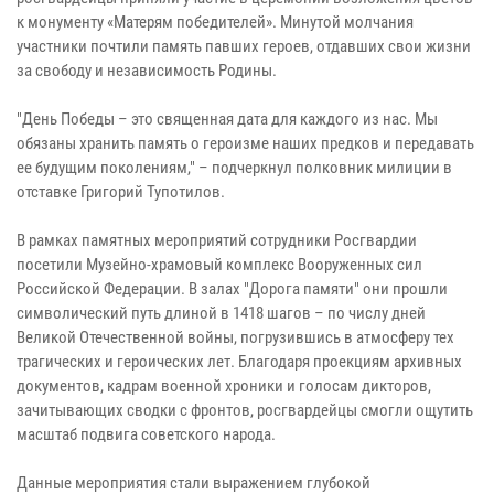
к монументу «Матерям победителей». Минутой молчания
участники почтили память павших героев, отдавших свои жизни
за свободу и независимость Родины.
"День Победы – это священная дата для каждого из нас. Мы
обязаны хранить память о героизме наших предков и передавать
ее будущим поколениям," – подчеркнул полковник милиции в
отставке Григорий Тупотилов.
В рамках памятных мероприятий сотрудники Росгвардии
посетили Музейно-храмовый комплекс Вооруженных сил
Российской Федерации. В залах "Дорога памяти" они прошли
символический путь длиной в 1418 шагов – по числу дней
Великой Отечественной войны, погрузившись в атмосферу тех
трагических и героических лет. Благодаря проекциям архивных
документов, кадрам военной хроники и голосам дикторов,
зачитывающих сводки с фронтов, росгвардейцы смогли ощутить
масштаб подвига советского народа.
Данные мероприятия стали выражением глубокой