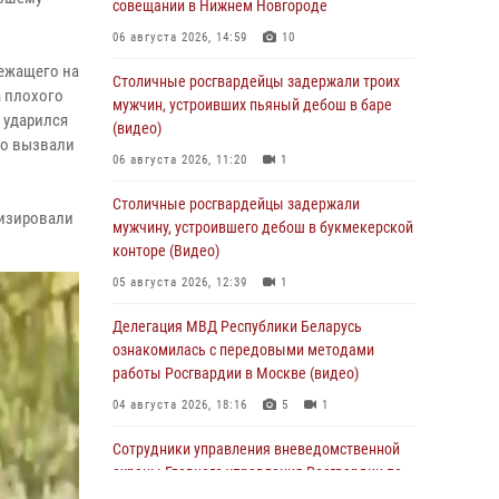
совещании в Нижнем Новгороде
06 августа 2026, 14:59
10
лежащего на
Столичные росгвардейцы задержали троих
а плохого
мужчин, устроивших пьяный дебош в баре
 ударился
(видео)
но вызвали
06 августа 2026, 11:20
1
Столичные росгвардейцы задержали
лизировали
мужчину, устроившего дебош в букмекерской
конторе (Видео)
05 августа 2026, 12:39
1
Делегация МВД Республики Беларусь
ознакомилась с передовыми методами
работы Росгвардии в Москве (видео)
04 августа 2026, 18:16
5
1
Сотрудники управления вневедомственной
охраны Главного управления Росгвардии по
городу Москве заняли первое место в