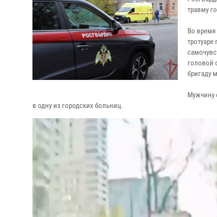
травму го
Во время
тротуаре
самочувс
головой 
бригаду 
Мужчину 
в одну из городских больниц.