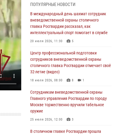
ПОПУЛЯРНЫЕ НОВОСТИ
чемпионате столичного главка ведомства по
самбо и боевому самбо (ВИДЕО)
В международный день шахмат сотрудник
вневедомственной охраны столичного
04 августа 2026, 14:00
5
1
главка Росгвардии рассказал, как
В Москве росгвардейцы задержали
интеллектуальный спорт помогает в службе
подозреваемого в нападении на охранника
20 июля 2026, 11:30
5
торгового центра (видео)
Центр профессиональной подготовки
04 августа 2026, 08:00
1
сотрудников вневедомственной охраны
На востоке Москвы сотрудники Росгвардии
столичного главка Росгвардии отмечает своё
задержали мужчину, находящегося в
32-летие (видео)
федеральном розыске (видео)
18 июля 2026, 08:00
8
1
03 августа 2026, 12:00
1
Сотрудникам вневедомственной охраны
Московские росгвардейцы пришли на
Главного управления Росгвардии по городу
помощь семье, у которой сломался
Москве торжественно вручили табельное
автомобиль на проезжей части (Видео)
оружие
02 августа 2026, 10:00
1
25 июля 2026, 12:00
3
На Поклонной горе росгвардейцы
В столичном главке Росгвардии прошла