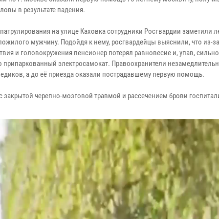
ловы в результате падения.
 патрулирования на улице Каховка сотрудники Росгвардии заметили 
 пожилого мужчину. Подойдя к нему, росгвардейцы выяснили, что из-з
твия и головокружения пенсионер потерял равновесие и, упав, сильно
о припаркованный электросамокат. Правоохранители незамедлитель
медиков, а до её приезда оказали пострадавшему первую помощь.
с закрытой черепно-мозговой травмой и рассечением брови госпита