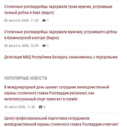
Столичные росгвардейцы задержали троих мужчин, устроивших
пьяный дебош в баре (видео)
06 августа 2026, 11:20
1
Столичные росгвардейцы задержали мужчину, устроившего дебош
в букмекерской конторе (Видео)
05 августа 2026, 12:39
1
Делегация МВД Республики Беларусь ознакомилась с передовыми
методами работы Росгвардии в Москве (видео)
04 августа 2026, 18:16
5
1
ПОПУЛЯРНЫЕ НОВОСТИ
Сотрудники управления вневедомственной охраны Главного
В международный день шахмат сотрудник вневедомственной
управления Росгвардии по городу Москве заняли первое место в
охраны столичного главка Росгвардии рассказал, как
чемпионате столичного главка ведомства по самбо и боевому
интеллектуальный спорт помогает в службе
самбо (ВИДЕО)
20 июля 2026, 11:30
5
04 августа 2026, 14:00
5
1
Центр профессиональной подготовки сотрудников
В Москве росгвардейцы задержали подозреваемого в нападении
вневедомственной охраны столичного главка Росгвардии отмечает
на охранника торгового центра (видео)