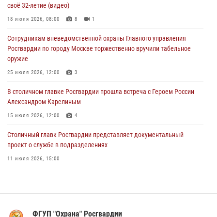
своё 32-летие (видео)
04 августа 2026, 08:00
1
18 июля 2026, 08:00
8
1
На востоке Москвы сотрудники Росгвардии задержали мужчину,
Сотрудникам вневедомственной охраны Главного управления
находящегося в федеральном розыске (видео)
Росгвардии по городу Москве торжественно вручили табельное
03 августа 2026, 12:00
1
оружие
Московские росгвардейцы пришли на помощь семье, у которой
25 июля 2026, 12:00
3
сломался автомобиль на проезжей части (Видео)
В столичном главке Росгвардии прошла встреча с Героем России
02 августа 2026, 10:00
1
Александром Карелиным
15 июля 2026, 12:00
4
Столичный главк Росгвардии представляет документальный
проект о службе в подразделениях
11 июля 2026, 15:00
В Москве росгвардейцы провели тактико-специальные занятия на
охраняемых объектах
17 июля 2026, 12:00
4
ФГУП "Охрана" Росгвардии