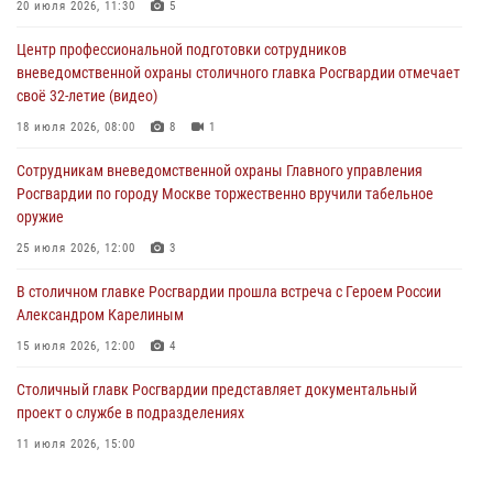
20 июля 2026, 11:30
5
04 августа 2026, 14:00
5
1
Центр профессиональной подготовки сотрудников
В Москве росгвардейцы задержали подозреваемого в нападении
вневедомственной охраны столичного главка Росгвардии отмечает
на охранника торгового центра (видео)
своё 32-летие (видео)
04 августа 2026, 08:00
1
18 июля 2026, 08:00
8
1
На востоке Москвы сотрудники Росгвардии задержали мужчину,
Сотрудникам вневедомственной охраны Главного управления
находящегося в федеральном розыске (видео)
Росгвардии по городу Москве торжественно вручили табельное
03 августа 2026, 12:00
1
оружие
Московские росгвардейцы пришли на помощь семье, у которой
25 июля 2026, 12:00
3
сломался автомобиль на проезжей части (Видео)
В столичном главке Росгвардии прошла встреча с Героем России
02 августа 2026, 10:00
1
Александром Карелиным
15 июля 2026, 12:00
4
Столичный главк Росгвардии представляет документальный
проект о службе в подразделениях
11 июля 2026, 15:00
В Москве росгвардейцы провели тактико-специальные занятия на