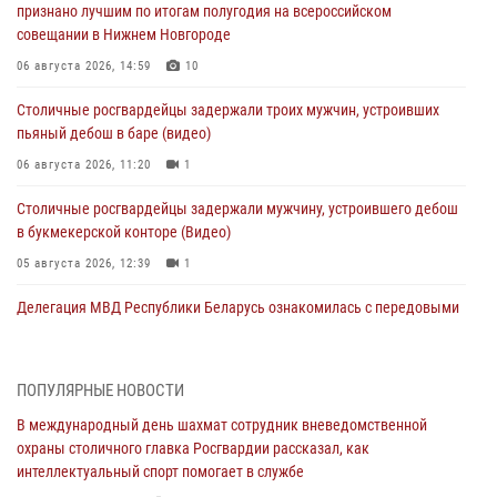
признано лучшим по итогам полугодия на всероссийском
совещании в Нижнем Новгороде
06 августа 2026, 14:59
10
Столичные росгвардейцы задержали троих мужчин, устроивших
пьяный дебош в баре (видео)
06 августа 2026, 11:20
1
Столичные росгвардейцы задержали мужчину, устроившего дебош
в букмекерской конторе (Видео)
05 августа 2026, 12:39
1
Делегация МВД Республики Беларусь ознакомилась с передовыми
методами работы Росгвардии в Москве (видео)
04 августа 2026, 18:16
5
1
ПОПУЛЯРНЫЕ НОВОСТИ
Сотрудники управления вневедомственной охраны Главного
В международный день шахмат сотрудник вневедомственной
управления Росгвардии по городу Москве заняли первое место в
охраны столичного главка Росгвардии рассказал, как
чемпионате столичного главка ведомства по самбо и боевому
интеллектуальный спорт помогает в службе
самбо (ВИДЕО)