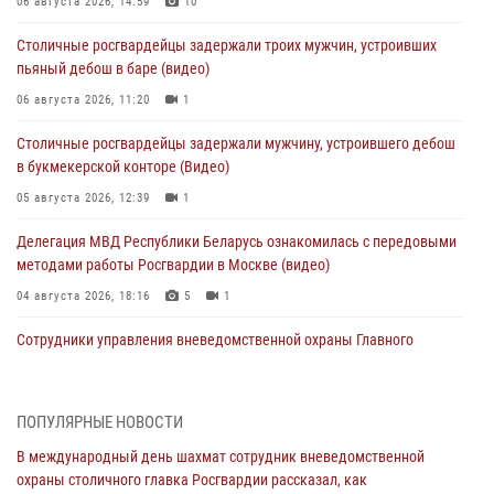
06 августа 2026, 14:59
10
Столичные росгвардейцы задержали троих мужчин, устроивших
пьяный дебош в баре (видео)
06 августа 2026, 11:20
1
Столичные росгвардейцы задержали мужчину, устроившего дебош
в букмекерской конторе (Видео)
05 августа 2026, 12:39
1
Делегация МВД Республики Беларусь ознакомилась с передовыми
методами работы Росгвардии в Москве (видео)
04 августа 2026, 18:16
5
1
Сотрудники управления вневедомственной охраны Главного
управления Росгвардии по городу Москве заняли первое место в
чемпионате столичного главка ведомства по самбо и боевому
самбо (ВИДЕО)
ПОПУЛЯРНЫЕ НОВОСТИ
04 августа 2026, 14:00
5
1
В международный день шахмат сотрудник вневедомственной
охраны столичного главка Росгвардии рассказал, как
В Москве росгвардейцы задержали подозреваемого в нападении