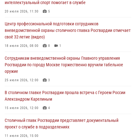
интеллектуальный спорт помогает в службе
на охранника торгового центра (видео)
20 июля 2026, 11:30
5
04 августа 2026, 08:00
1
Центр профессиональной подготовки сотрудников
На востоке Москвы сотрудники Росгвардии задержали мужчину,
вневедомственной охраны столичного главка Росгвардии отмечает
находящегося в федеральном розыске (видео)
своё 32-летие (видео)
03 августа 2026, 12:00
1
18 июля 2026, 08:00
8
1
Московские росгвардейцы пришли на помощь семье, у которой
Сотрудникам вневедомственной охраны Главного управления
сломался автомобиль на проезжей части (Видео)
Росгвардии по городу Москве торжественно вручили табельное
02 августа 2026, 10:00
1
оружие
На Поклонной горе росгвардейцы познакомили школьников из
25 июля 2026, 12:00
3
клуба «Лето Побед» со службой вневедомственной охраны (Видео)
В столичном главке Росгвардии прошла встреча с Героем России
01 августа 2026, 12:00
6
1
Александром Карелиным
15 июля 2026, 12:00
4
Столичный главк Росгвардии представляет документальный
проект о службе в подразделениях
11 июля 2026, 15:00