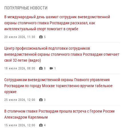
самбо (ВИДЕО)
ПОПУЛЯРНЫЕ НОВОСТИ
04 августа 2026, 14:00
5
1
В международный день шахмат сотрудник вневедомственной
охраны столичного главка Росгвардии рассказал, как
В Москве росгвардейцы задержали подозреваемого в нападении
интеллектуальный спорт помогает в службе
на охранника торгового центра (видео)
20 июля 2026, 11:30
5
04 августа 2026, 08:00
1
Центр профессиональной подготовки сотрудников
На востоке Москвы сотрудники Росгвардии задержали мужчину,
вневедомственной охраны столичного главка Росгвардии отмечает
находящегося в федеральном розыске (видео)
своё 32-летие (видео)
03 августа 2026, 12:00
1
18 июля 2026, 08:00
8
1
Московские росгвардейцы пришли на помощь семье, у которой
Сотрудникам вневедомственной охраны Главного управления
сломался автомобиль на проезжей части (Видео)
Росгвардии по городу Москве торжественно вручили табельное
02 августа 2026, 10:00
1
оружие
На Поклонной горе росгвардейцы познакомили школьников из
25 июля 2026, 12:00
3
клуба «Лето Побед» со службой вневедомственной охраны (Видео)
В столичном главке Росгвардии прошла встреча с Героем России
01 августа 2026, 12:00
6
1
Александром Карелиным
15 июля 2026, 12:00
4