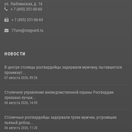
ул. Люблинская, д. 16
В Москве сотрудники Росгвардии оказали помощь девушке,
+ 7 (495) 351-00-60
потерявшей сознание на улице (видео)
+ 7 (495) 351-06-69
17 июля 2026, 14:00
1
77uvo@rosgvard.ru
НОВОСТИ
В центре столицы росгвардейцы задержали мужчину, пытавшегося
проникнут...
07 августа 2026, 09:26
Столичное управление вневедомственной охраны Росгвардии
признано лучши...
06 августа 2026, 14:59
Столичные росгвардейцы задержали троих мужчин, устроивших
пьяный дебош...
06 августа 2026, 11:20